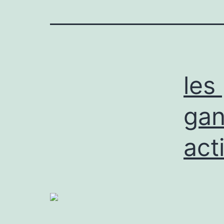
les
gan
act