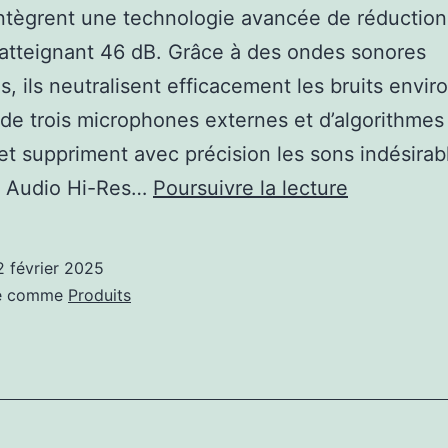
 intègrent une technologie avancée de réduction
 atteignant 46 dB. Grâce à des ondes sonores
, ils neutralisent efficacement les bruits envir
de trois microphones externes et d’algorithmes d
et suppriment avec précision les sons indésirab
buds
és Audio Hi-Res…
Poursuivre la lecture
HONOR
Choice
2 février 2025
X5
sé comme
Produits
Pro
30€,
PC
portable