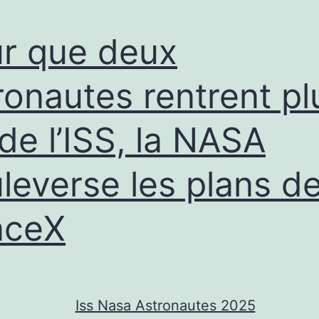
IA
Dell
r que deux
-17%,
HONOR
ronautes rentrent pl
200
 de l’ISS, la NASA
Pro
+
leverse les plans d
chargeur
100W
aceX
423€