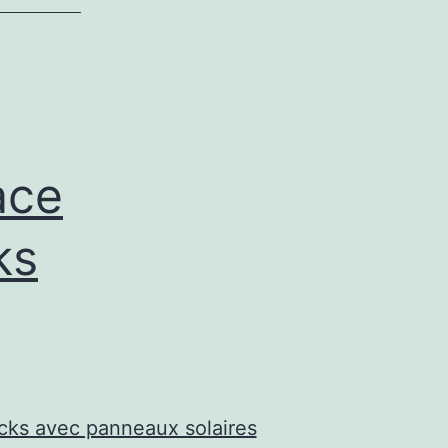
ace
ks