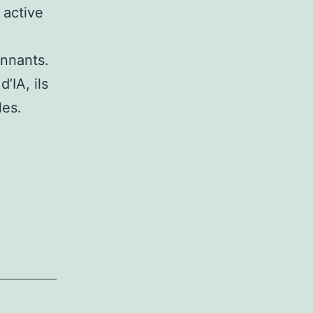
 active
onnants.
’IA, ils
les.