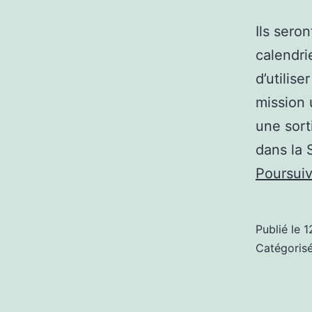
Ils sero
calendri
d’utilis
mission 
une sort
dans la 
Poursuiv
Publié le
1
Catégori