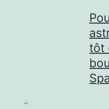
Pou
ast
tôt
bou
Sp