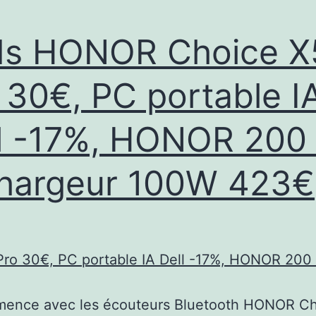
»
et
ds HONOR Choice X
très
actif,
 30€, PC portable I
ont
l -17%, HONOR 200
été
arrêtés
hargeur 100W 423€
ence avec les écouteurs Bluetooth HONOR Ch