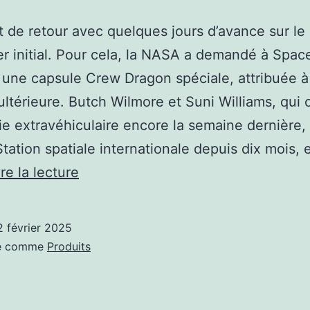
nt de retour avec quelques jours d’avance sur le
er initial. Pour cela, la NASA a demandé à Spac
er une capsule Crew Dragon spéciale, attribuée 
ultérieure. Butch Wilmore et Suni Williams, qui 
ie extravéhiculaire encore la semaine dernière,
Station spatiale internationale depuis dix mois, 
Pour
re la lecture
que
deux
2 février 2025
astronautes
sé comme
Produits
rentrent
plus