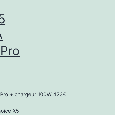
5
A
 Pro
oice X5