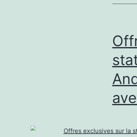
Off
sta
And
ave