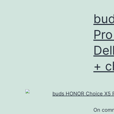
bu
Pro
Del
+ c
On comm