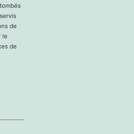
 tombés
servis
ons de
 le
ces de