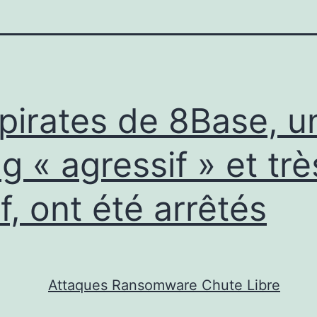
 pirates de 8Base, u
g « agressif » et trè
if, ont été arrêtés