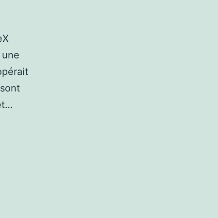
eX
à une
opérait
 sont
et…