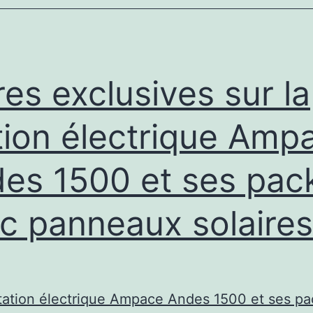
tôt
de
l’ISS,
la
res exclusives sur la
NASA
bouleverse
tion électrique Amp
les
es 1500 et ses pac
plans
de
c panneaux solaires
SpaceX