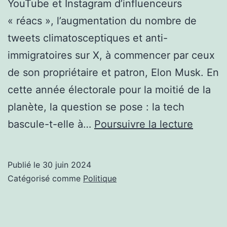
»
YouTube et Instagram d’influenceurs
« réacs », l’augmentation du nombre de
tweets climatosceptiques et anti-
immigratoires sur X, à commencer par ceux
de son propriétaire et patron, Elon Musk. En
cette année électorale pour la moitié de la
planète, la question se pose : la tech
«
bascule-t-elle à…
Poursuivre la lecture
En
trente
Publié le
30 juin 2024
ans,
Catégorisé comme
Politique
la
tech
est