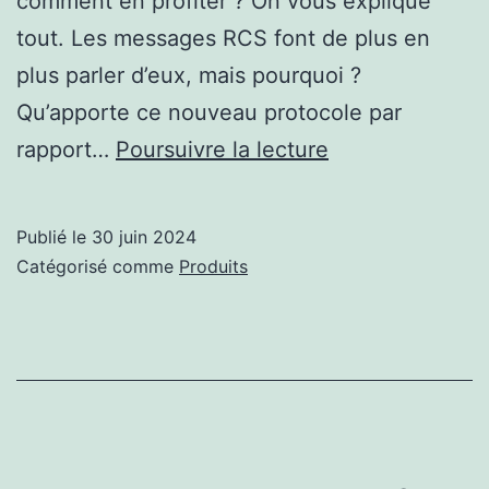
comment en profiter ? On vous explique
tout. Les messages RCS font de plus en
plus parler d’eux, mais pourquoi ?
Qu’apporte ce nouveau protocole par
tout
rapport…
Poursuivre la lecture
ce
qu’il
Publié le
30 juin 2024
faut
Catégorisé comme
Produits
savoir
sur
le
successeur
du
SMS