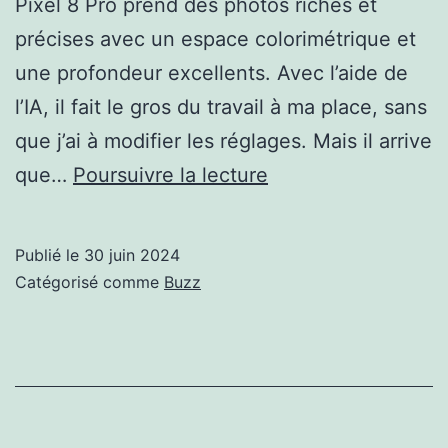
Pixel 8 Pro prend des photos riches et
précises avec un espace colorimétrique et
une profondeur excellents. Avec l’aide de
l’IA, il fait le gros du travail à ma place, sans
que j’ai à modifier les réglages. Mais il arrive
cette
que…
Poursuivre la lecture
appli
photo
Publié le
30 juin 2024
Android
Catégorisé comme
Buzz
est
sans
doute
meilleure
…