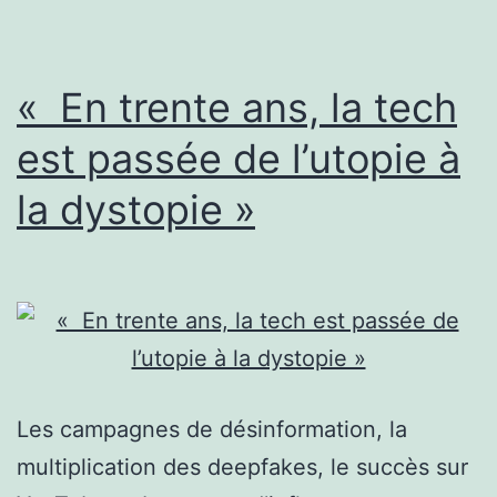
«
s’il
n’y
« En trente ans, la tech
avait
est passée de l’utopie à
pas
la dystopie »
de
logiciel
libre,
Microsoft
ferait
du
racket
Les campagnes de désinformation, la
standardisé
multiplication des deepfakes, le succès sur