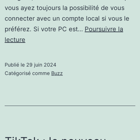
vous ayez toujours la possibilité de vous
connecter avec un compte local si vous le
préférez. Si votre PC est…
Poursuivre la
comment
lecture
se
connecter
Publié le
29 juin 2024
avec
Catégorisé comme
Buzz
votre
compte
Microsoft
365
…