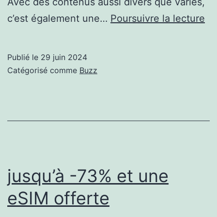
Avec des contenus aussi divers que variés,
Ti
c’est également une…
Poursuivre la lecture
:
le
Publié le
29 juin 2024
no
Catégorisé comme
Buzz
mo
de
re
jusqu’à -73% et une
eSIM offerte