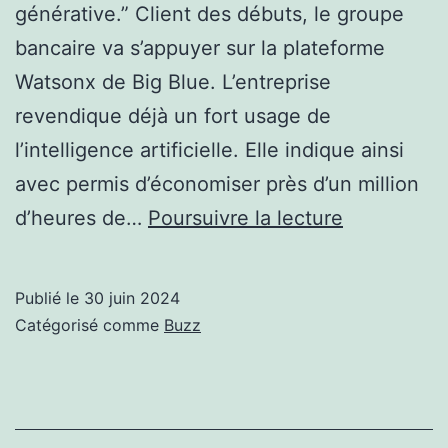
générative.” Client des débuts, le groupe
bancaire va s’appuyer sur la plateforme
Watsonx de Big Blue. L’entreprise
revendique déjà un fort usage de
l’intelligence artificielle. Elle indique ainsi
avec permis d’économiser près d’un million
Crédit
d’heures de…
Poursuivre la lecture
Mutuel
va
Publié le
30 juin 2024
déployer
Catégorisé comme
Buzz
35
cas
d’usage