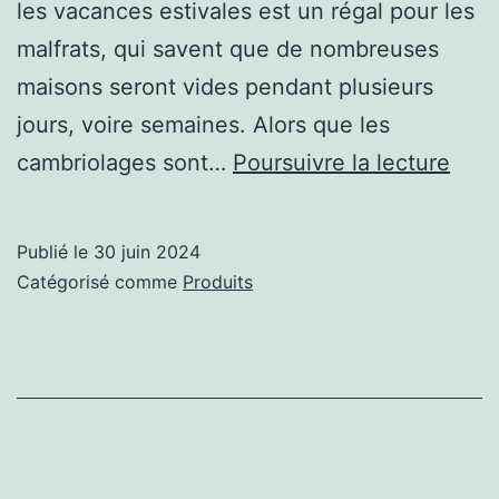
les vacances estivales est un régal pour les
malfrats, qui savent que de nombreuses
maisons seront vides pendant plusieurs
jours, voire semaines. Alors que les
Prof
cambriolages sont…
Poursuivre la lecture
de
vos
Publié le
30 juin 2024
vaca
Catégorisé comme
Produits
grâc
au
sys
d’al
Sect