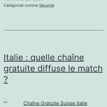
une
Catégorisé comme
Sécurité
eSIM
offerte
Italie : quelle chaîne
gratuite diffuse le match
?