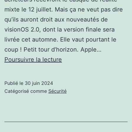
mixte le 12 juillet. Mais ça ne veut pas dire
qu’ils auront droit aux nouveautés de
visionOS 2.0, dont la version finale sera
livrée cet automne. Elle vaut pourtant le
coup ! Petit tour d’horizon. Apple…
de
Poursuivre la lecture
quoi
changer
Publié le
30 juin 2024
notre
Catégorisé comme
Sécurité
avis
sur
l’Apple
Vision