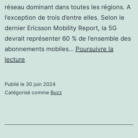
réseau dominant dans toutes les régions. A
l’exception de trois d’entre elles. Selon le
dernier Ericsson Mobility Report, la 5G
devrait représenter 60 % de l’ensemble des
abonnements mobiles…
Poursuivre la
5,6
lecture
milliards
d’abonnés
Publié le
30 juin 2024
en
Catégorisé comme
Buzz
2029,
mais
la
4G