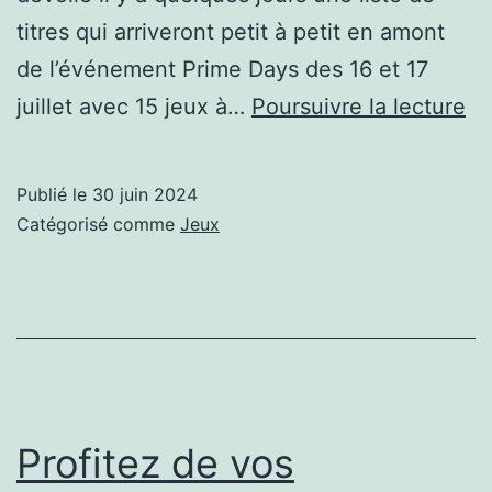
titres qui arriveront petit à petit en amont
de l’événement Prime Days des 16 et 17
de
juillet avec 15 jeux à…
Poursuivre la lecture
je
av
Publié le
30 juin 2024
le
Catégorisé comme
Jeux
Pr
Da
et
au
ap
en
Profitez de vos
jui