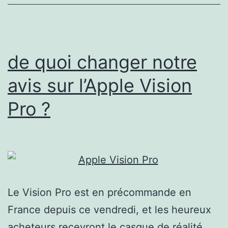
passée
de
l’utopie
de quoi changer notre
à
avis sur l’Apple Vision
la
Pro ?
dystop
Le Vision Pro est en précommande en
France depuis ce vendredi, et les heureux
acheteurs recevront le casque de réalité