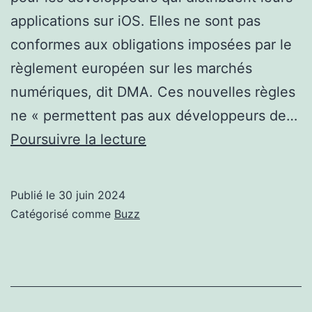
applications sur iOS. Elles ne sont pas
conformes aux obligations imposées par le
règlement européen sur les marchés
numériques, dit DMA. Ces nouvelles règles
ne « permettent pas aux développeurs de…
L’Europe
Poursuivre la lecture
poursuit
son
Publié le
30 juin 2024
bras
Catégorisé comme
Buzz
de
fer
avec
les