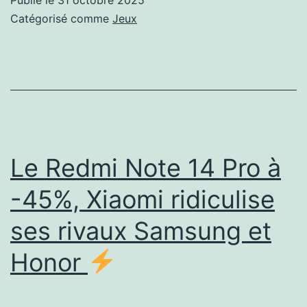
fo
Catégorisé comme
Jeux
ma
Mo
Hu
Wi
s’
!
Le Redmi Note 14 Pro à
-45%, Xiaomi ridiculise
ses rivaux Samsung et
Honor