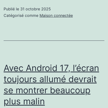
Note
Publié le
31 octobre 2025
14
Catégorisé comme
Maison connectée
Pro
à
-45%,
Xiaomi
ridiculise
ses
Avec Android 17, l’écran
rivaux
toujours allumé devrait
Samsung
se montrer beaucoup
et
Honor
plus malin