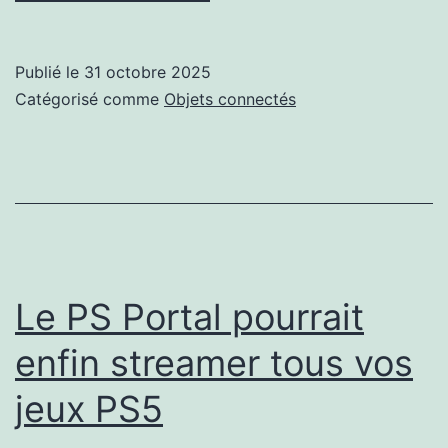
Thanksgiving,
Google
Publié le
31 octobre 2025
dévoile
Catégorisé comme
Objets connectés
sa
première
pub
100
%
IA
Le PS Portal pourrait
enfin streamer tous vos
jeux PS5