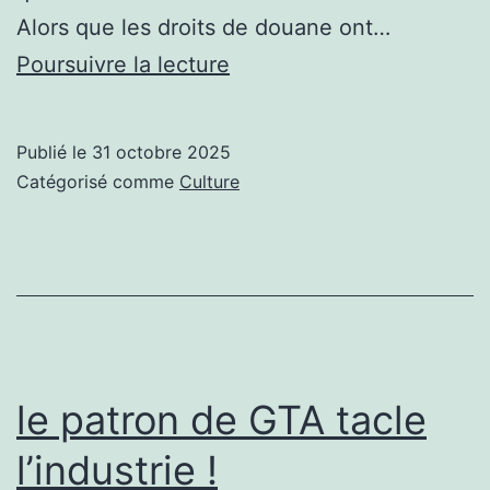
Alors que les droits de douane ont…
Sony
Poursuivre la lecture
déstocke
la
Publié le
31 octobre 2025
PS5
Catégorisé comme
Culture
Slim
à
prix
de
FOLIE,
il
le patron de GTA tacle
va
l’industrie !
faire