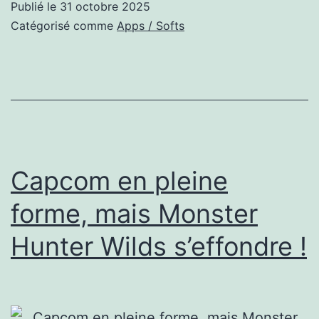
Publié le
31 octobre 2025
applications
Catégorisé comme
Apps / Softs
compagnons
de
Microsoft
365
pour
Windows
Capcom en pleine
11
forme, mais Monster
Hunter Wilds s’effondre !