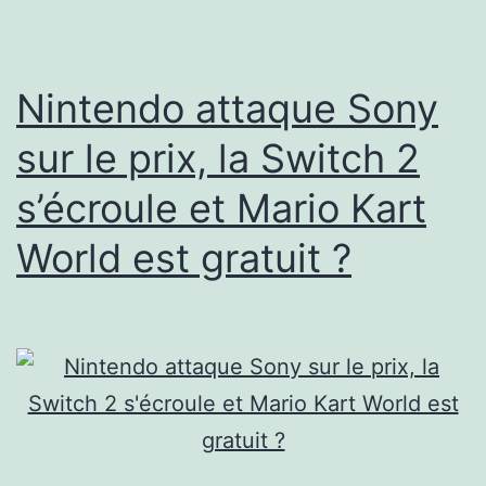
elle
est
à
Nintendo attaque Sony
-40%
sur le prix, la Switch 2
et
s’écroule et Mario Kart
n’a
plus
World est gratuit ?
de
marge
?