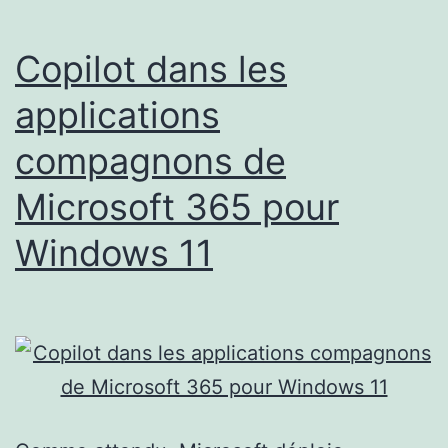
elle
est
Copilot dans les
à
applications
-36%
compagnons de
et
filme
Microsoft 365 pour
en
Windows 11
8K
à
360
degrés