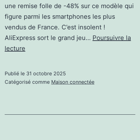
une remise folle de -48% sur ce modèle qui
figure parmi les smartphones les plus
vendus de France. C’est insolent !
AliExpress sort le grand jeu…
Poursuivre la
Zéro
lecture
marge
dedans,
Publié le
31 octobre 2025
le
Catégorisé comme
Maison connectée
Poco
X7
Pro
s’écrase
à