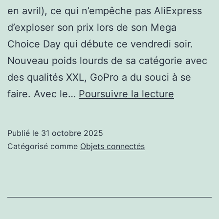
en avril), ce qui n’empêche pas AliExpress
d’exploser son prix lors de son Mega
Choice Day qui débute ce vendredi soir.
Nouveau poids lourds de sa catégorie avec
des qualités XXL, GoPro a du souci à se
La
faire. Avec le…
Poursuivre la lecture
Insta
X5
Publié le
31 octobre 2025
fait
Catégorisé comme
Objets connectés
tomber
GoPro
dans
l’oubli,