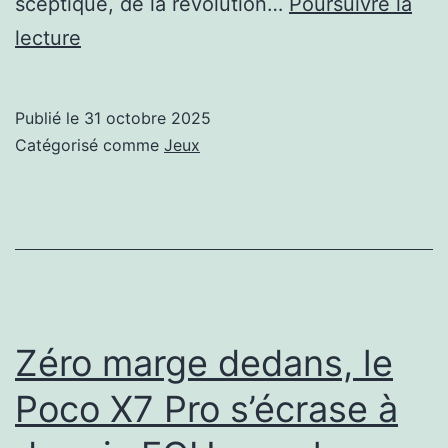
sceptique, de la révolution…
Poursuivre la
le
lecture
patron
de
Publié le
31 octobre 2025
GTA
Catégorisé comme
Jeux
tacle
l’industrie
!
Zéro marge dedans, le
Poco X7 Pro s’écrase à