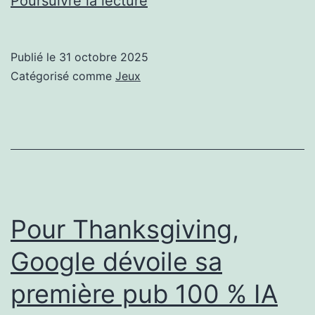
Poursuivre la lecture
MMO
Le
Publié le
31 octobre 2025
Seigneur
Catégorisé comme
Jeux
des
Anneaux
d’Amazon
est
(encore)
annulé
Pour Thanksgiving,
Google dévoile sa
première pub 100 % IA