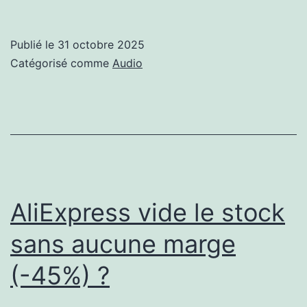
vous
reste
Publié le
31 octobre 2025
dix
Catégorisé comme
Audio
jours
pour
mettre
à
jour
votre
AliExpress vide le stock
PC
sans aucune marge
(-45%) ?