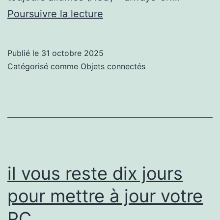
Avec
Poursuivre la lecture
Android
17,
Publié le
31 octobre 2025
l’écran
Catégorisé comme
Objets connectés
toujours
allumé
devrait
se
montrer
beaucoup
il vous reste dix jours
plus
pour mettre à jour votre
malin
PC