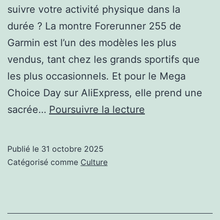
suivre votre activité physique dans la
durée ? La montre Forerunner 255 de
Garmin est l’un des modèles les plus
vendus, tant chez les grands sportifs que
les plus occasionnels. Et pour le Mega
Choice Day sur AliExpress, elle prend une
Garmin
sacrée…
Poursuivre la lecture
fait
un
Publié le
31 octobre 2025
déstockage
Catégorisé comme
Culture
de
Forerunner
255,