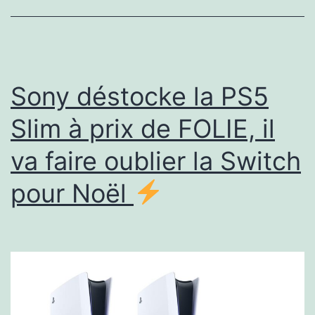
la
Switch
2
s’écroule
Sony déstocke la PS5
et
Slim à prix de FOLIE, il
Mario
va faire oublier la Switch
Kart
World
pour Noël
est
gratuit
?