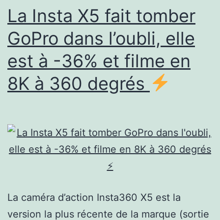
de
La Insta X5 fait tomber
prix
GoPro dans l’oubli, elle
FOU
est à -36% et filme en
pour
le
8K à 360 degrés
Black
Friday
d’AliExpress
?
La caméra d’action Insta360 X5 est la
version la plus récente de la marque (sortie