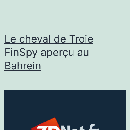
et
dévoile
son
classement
Le cheval de Troie
FinSpy aperçu au
Bahrein