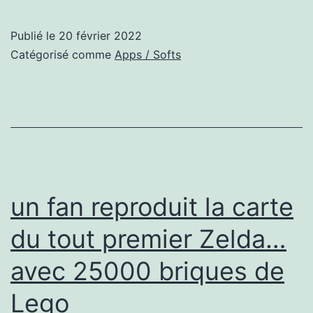
build
22557
Publié le
20 février 2022
introduit
Catégorisé comme
Apps / Softs
bel
et
bien
l’avalanche
de
nouveautés
un fan reproduit la carte
espérées
du tout premier Zelda…
avec 25000 briques de
Lego