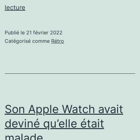
Abandonware
lecture
France
–
Publié le
21 février 2022
Gastronomie
Catégorisé comme
Rétro
et
oenologie
Son Apple Watch avait
deviné qu’elle était
malade