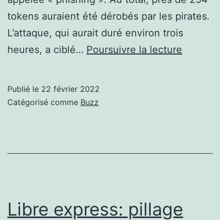
tokens auraient été dérobés par les pirates.
L’attaque, qui aurait duré environ trois
Plusieur
heures, a ciblé…
Poursuivre la lecture
centain
de
Publié le
22 février 2022
NFT
Catégorisé comme
Buzz
ont
été
dérobés
sur
OpenSe
après
Libre express: pillage
une