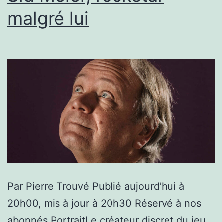
Alter
malgré lui
Way
Par Pierre Trouvé Publié aujourd’hui à
20h00, mis à jour à 20h30 Réservé à nos
abonnés PortraitLe créateur discret du jeu