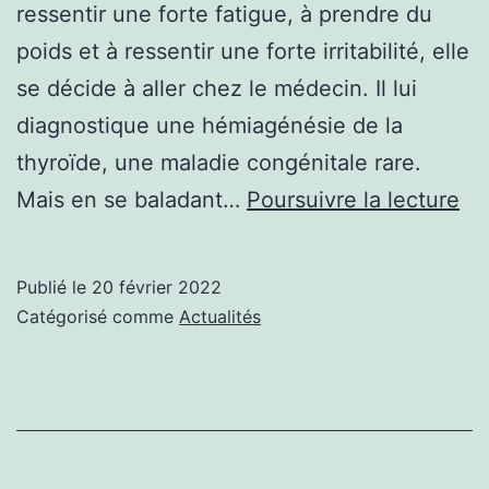
ressentir une forte fatigue, à prendre du
poids et à ressentir une forte irritabilité, elle
se décide à aller chez le médecin. Il lui
diagnostique une hémiagénésie de la
thyroïde, une maladie congénitale rare.
So
Mais en se baladant…
Poursuivre la lecture
Ap
Wa
Publié le
20 février 2022
ava
Catégorisé comme
Actualités
de
qu’
éta
ma