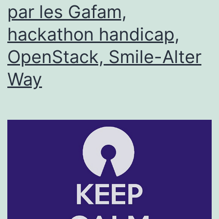
par les Gafam,
attaque
hackathon handicap,
par
phishin
OpenStack, Smile-Alter
Way