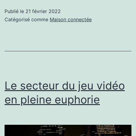
des
Publié le
21 février 2022
robots
Catégorisé comme
Maison connectée
ressemble
à
une
table
qui
aidera
Le secteur du jeu vidéo
les
en pleine euphorie
personnes
à
mobilité
réduite