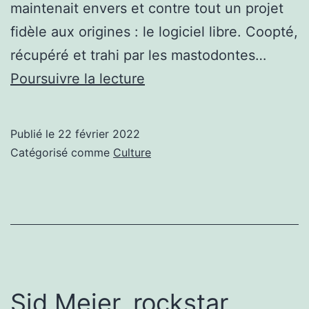
maintenait envers et contre tout un projet
fidèle aux origines : le logiciel libre. Coopté,
récupéré et trahi par les mastodontes…
Libre
Poursuivre la lecture
express:
pillage
Publié le
22 février 2022
par
Catégorisé comme
Culture
les
Gafam,
hackathon
handicap,
OpenStack,
Smile-
Sid Meier, rockstar