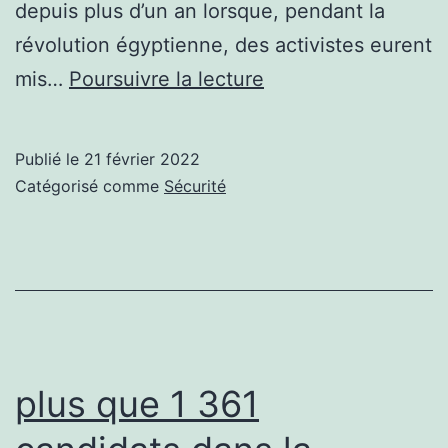
depuis plus d’un an lorsque, pendant la
révolution égyptienne, des activistes eurent
Le
mis…
Poursuivre la lecture
cheval
de
Publié le
21 février 2022
Troie
Catégorisé comme
Sécurité
FinSpy
aperçu
au
Bahrein
plus que 1 361