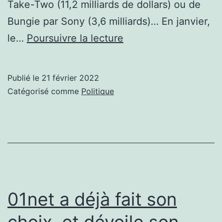
Take-Two (11,2 milliards de dollars) ou de
Bungie par Sony (3,6 milliards)… En janvier,
Le
le…
Poursuivre la lecture
secteur
du
Publié le
21 février 2022
jeu
Catégorisé comme
Politique
vidéo
en
pleine
euphorie
01net a déjà fait son
choix, et dévoile son