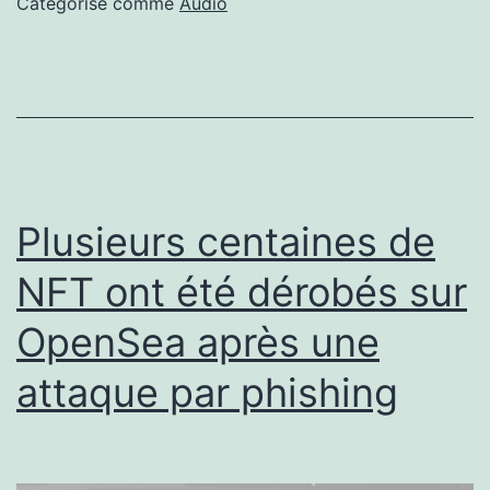
Catégorisé comme
Audio
qualité,
puissante,
mais
hélas
pas
endurante
Plusieurs centaines de
NFT ont été dérobés sur
OpenSea après une
attaque par phishing