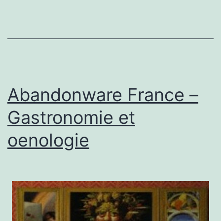
candidats
dans
la
course
Abandonware France –
Gastronomie et
oenologie