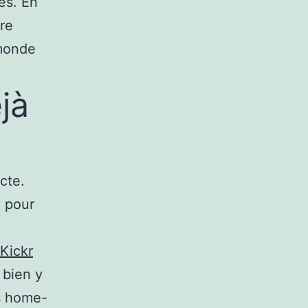
es. En
pre
 monde
jà
cte.
o pour
Kickr
 bien y
es home-