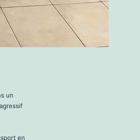
ns un
agressif
 sport en