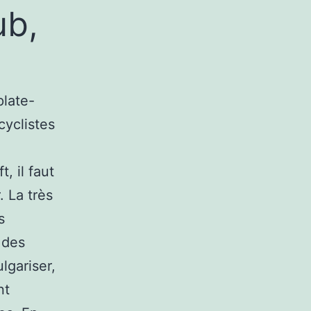
ub,
plate-
cyclistes
, il faut
. La très
s
 des
lgariser,
nt