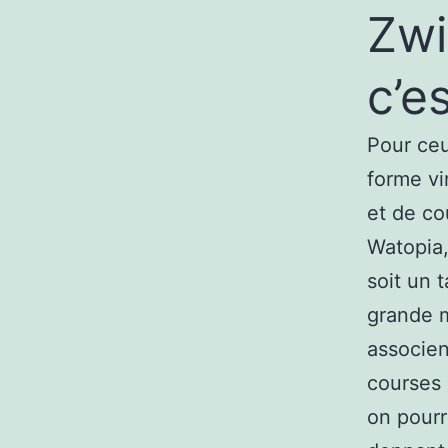
Zwi
c’e
Pour ceu
forme vi
et de co
Watopia,
soit un 
grande ma
associen
courses 
on pourr