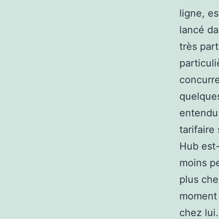
ligne, e
lancé da
très part
particul
concurre
quelques
entendu 
tarifair
Hub est-
moins pe
plus che
moment p
chez lui.