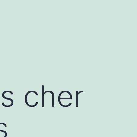
ns cher
s