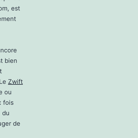
nom, est
nement
encore
t bien
t
 Le
Zwift
de ou
 fois
e du
uger de