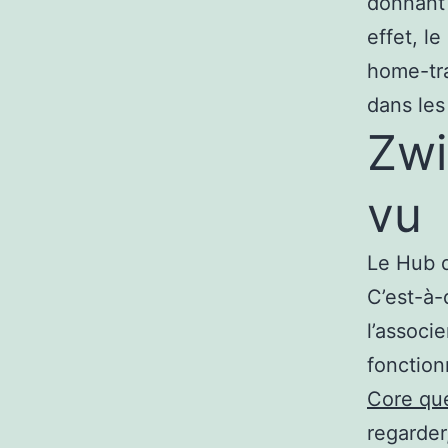
donnant 
effet, l
home-tra
dans les
Zwi
vu
Le Hub d
C’est-à-
l’associ
fonction
Core que
regarder