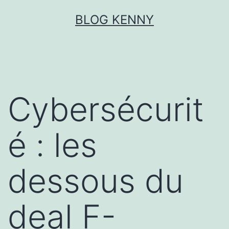
Aller
BLOG KENNY
au
contenu
Cybersécurit
é : les
dessous du
deal F-