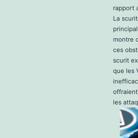
rapport 
La scuri
principa
montre c
ces obst
scurit e
que les 
ineffica
offraient
les atta