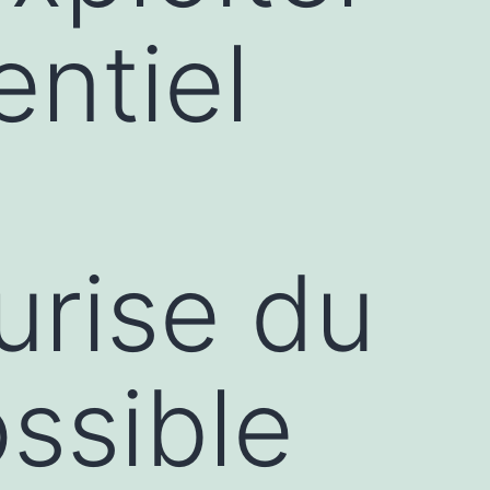
entiel
urise du
ossible