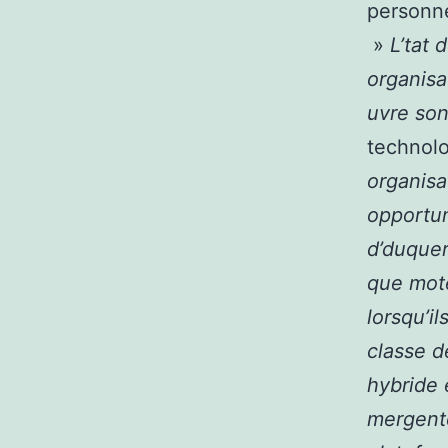
personne
»
L’tat 
organisa
uvre son
technolo
organisa
opportun
d’duquer
que mote
lorsqu’i
classe d
hybride 
mergente