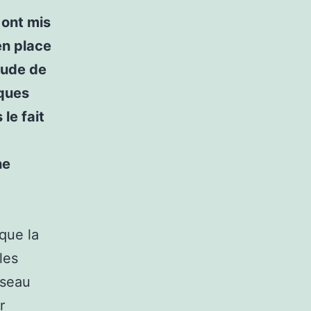
 ont mis
en place
tude de
iques
le fait
ne
que la
les
rseau
r