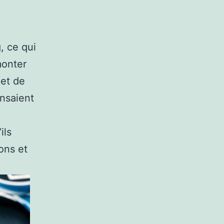
, ce qui
monter
 et de
ensaient
ils
ions et