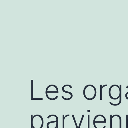
Aller
au
contenu
Les org
parvien