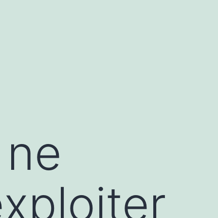
 ne
xploiter