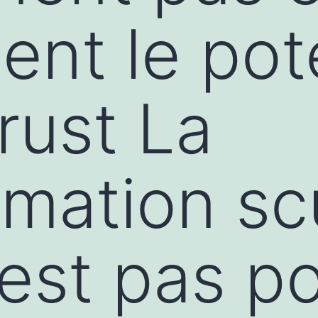
ent le pot
rust La
rmation sc
’est pas p