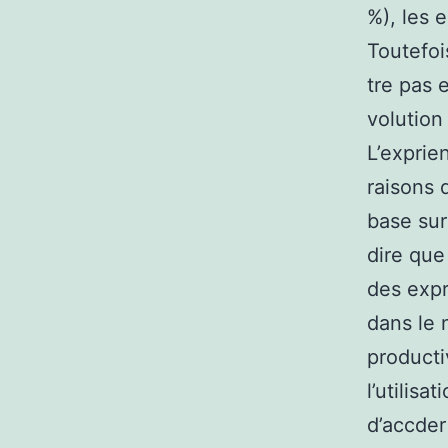
%), les 
Toutefoi
tre pas 
volution 
L’exprie
raisons 
base sur
dire que
des expr
dans le 
producti
l’utilis
d’accder