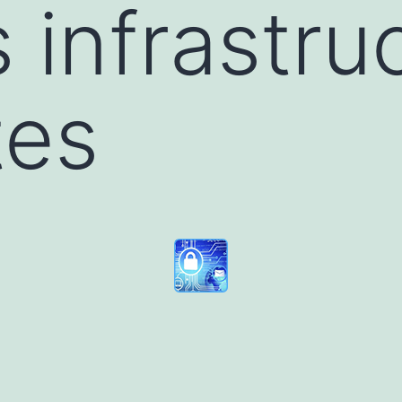
 infrastru
tes