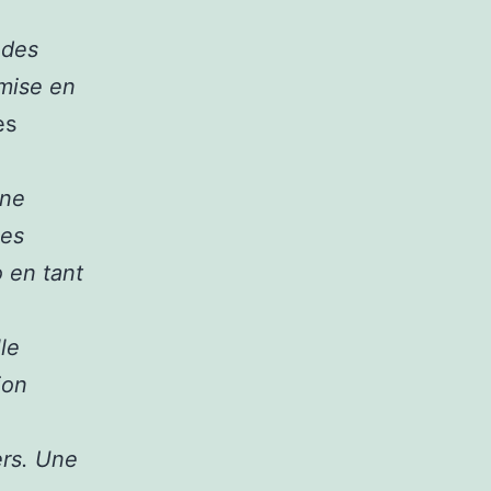
 des
 mise en
es
une
ues
 en tant
le
ion
ers. Une