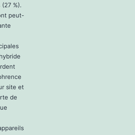
 (27 %).
ont peut-
ante
cipales
 hybride
ordent
cohrence
r site et
erte de
que
appareils