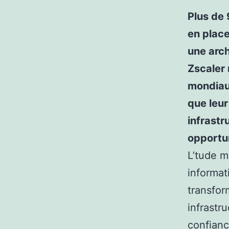
Plus de 
en place
une arch
Zscaler
mondiaux
que leur
infrastr
opportun
L’tude m
informat
transfor
infrastr
confianc