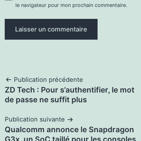
le navigateur pour mon prochain commentaire.
Navigation
Publication précédente
ZD Tech : Pour s’authentifier, le mot
de
de passe ne suffit plus
l’article
Publication suivante
Qualcomm annonce le Snapdragon
G3x, un SoC taillé pour les consoles