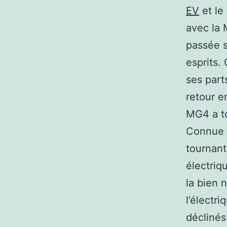
EV
et le
avec la 
passée s
esprits.
ses part
retour e
MG4 a to
Connue 
tournant
électriq
la bien
l’électr
déclinés