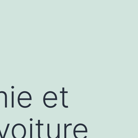
ie et
voiture