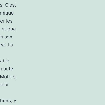
s. C’est
annique
er les
n et que
is son
ce. La
able
mpacte
 Motors,
pour
tions, y