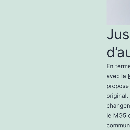
Jus
d’a
En terme
avec la
propose 
original.
changeme
le MG5 q
communiq