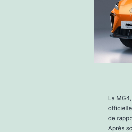
La MG4,
officiell
de rappo
Après so