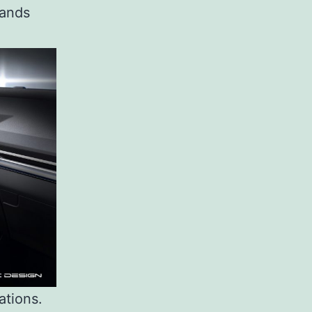
rands
ations.