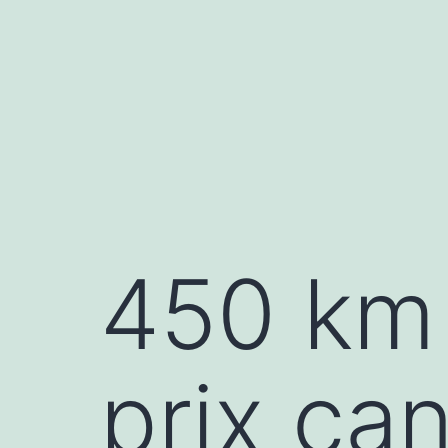
Aller
au
contenu
450 km 
prix can