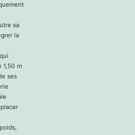
niquement
utre sa
grer la
qui
e 1,50 m
de ses
erie
ble
mplacer
poids,