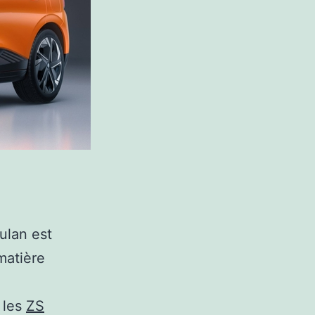
lan est
 matière
 les
ZS