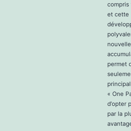
compris 
et cette
développ
polyvale
nouvelle
accumula
permet d
seulemen
principal
« One Pac
d’opter p
par la p
avantage