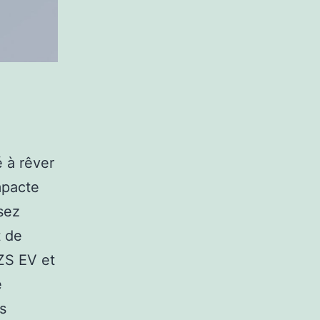
 à rêver
mpacte
sez
t de
ZS EV et
e
s