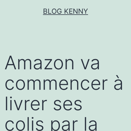
Aller
BLOG KENNY
au
contenu
Amazon va
commencer à
livrer ses
colis par la