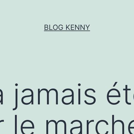
BLOG KENNY
 jamais ét
r le march