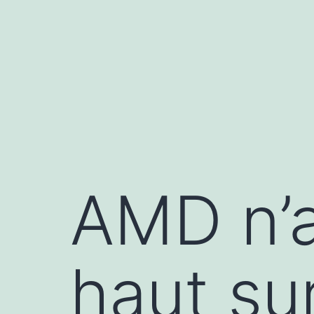
Aller
au
contenu
AMD n’a
haut su