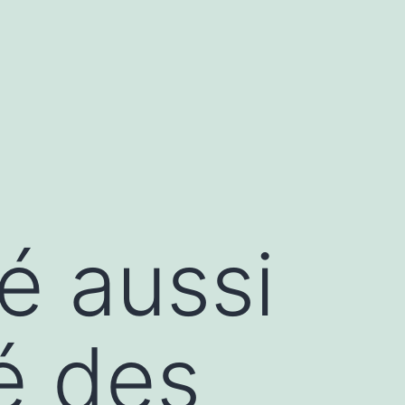
é aussi
é des