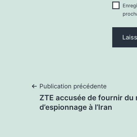
Enreg
proch
Navigation
Publication précédente
ZTE accusée de fournir du 
de
d’espionnage à l’Iran
l’article