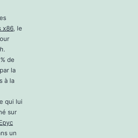
des
s x86
, le
our
ch
.
0% de
par la
s à la
 qui lui
hé sur
 Epyc
ans un