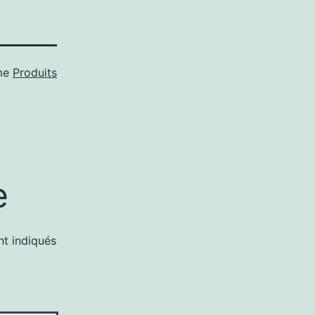
me
Produits
e
nt indiqués