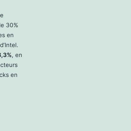
le
 de 30%
es en
’Intel.
8,3%
, en
acteurs
ocks en