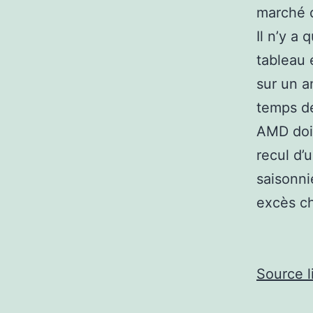
marché d
Il n’y a
tableau 
sur un a
temps de
AMD doi
recul d’
saisonni
excès ch
Source l