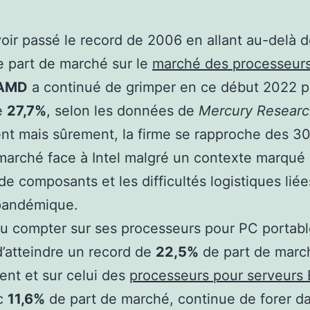
oir passé le record de 2006 en allant au-delà 
 part de marché sur le
marché des processeur
AMD
a continué de grimper en ce début 2022 p
e
27,7%
, selon les données de
Mercury Resear
t mais sûrement, la firme se rapproche des 3
marché face à Intel malgré un contexte marqué 
de composants et les difficultés logistiques liée
 pandémique.
 compter sur ses processeurs pour PC portable
’atteindre un record de
22,5%
de part de marc
nt et sur celui des
processeurs pour serveurs
ec
11,6%
de part de marché, continue de forer d