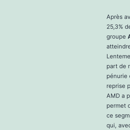
Après av
25,3% de
groupe
atteindr
Lentemen
part de 
pénurie 
reprise
AMD a pu
permet d
ce segme
qui, av