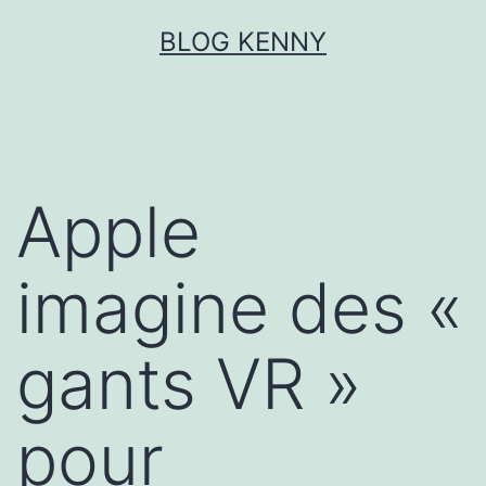
Aller
BLOG KENNY
au
contenu
Apple
imagine des «
gants VR »
pour