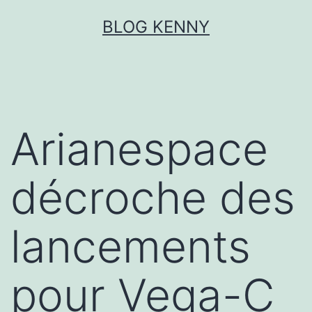
Aller
BLOG KENNY
au
contenu
Arianespace
décroche des
lancements
pour Vega-C