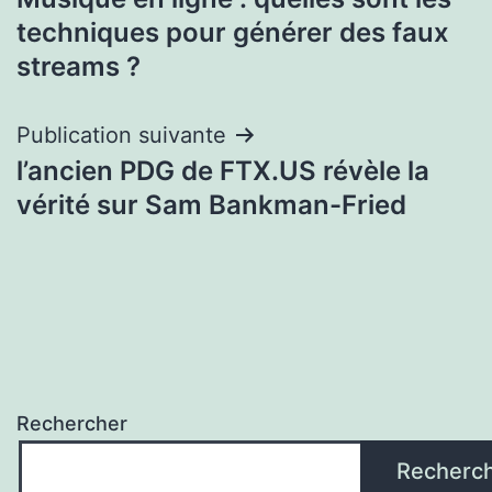
de
techniques pour générer des faux
l’article
streams ?
Publication suivante
l’ancien PDG de FTX.US révèle la
vérité sur Sam Bankman-Fried
Rechercher
Recherc