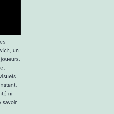
des
wich, un
 joueurs.
 et
visuels
instant,
ité ni
e savoir