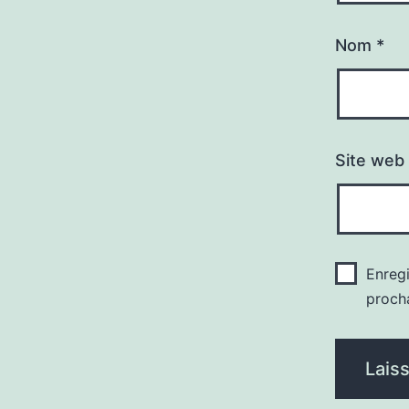
Nom
*
Site web
Enreg
proch