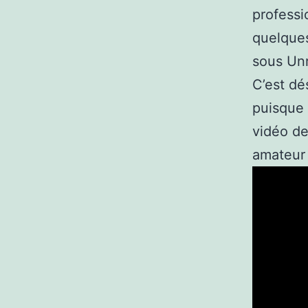
professi
quelques
sous Un
C’est dé
puisque
vidéo de
amateur 