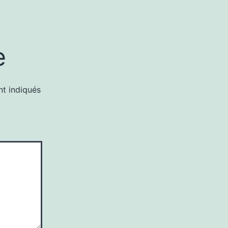
e
nt indiqués