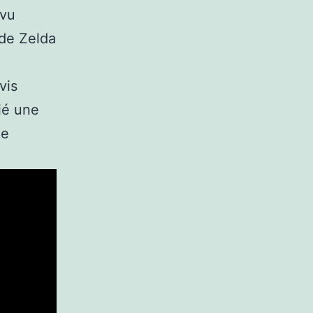
 vu
 de Zelda
.
vis
ié une
ke