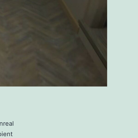
nreal
oient