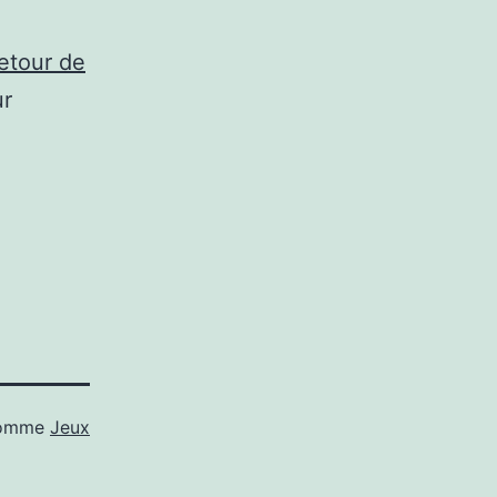
etour de
ur
comme
Jeux