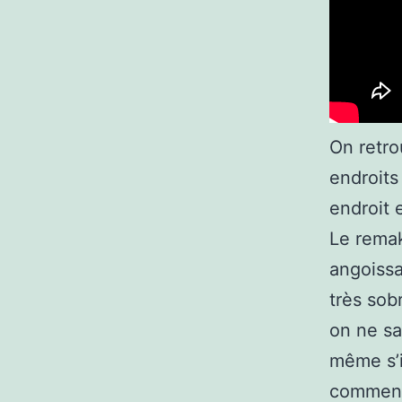
On retro
endroits
endroit 
Le remak
angoissa
très sobr
on ne sa
même s’i
comment 