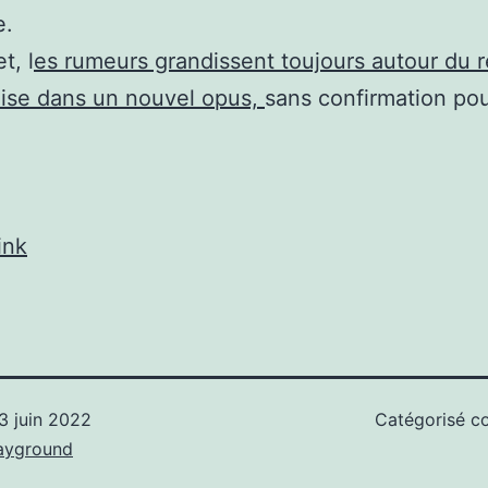
e.
t, l
es rumeurs grandissent toujours autour du r
hise dans un nouvel opus,
sans confirmation po
ink
3 juin 2022
Catégorisé 
ayground