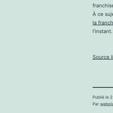
franchis
À ce suje
la franc
l’instant.
Source l
Publié le
2
Par
webpl