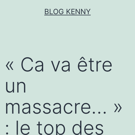
Aller
BLOG KENNY
au
contenu
« Ca va être
un
massacre… »
: le top des