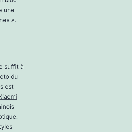
n bloc
e une
ones
»
.
 suffit à
hoto du
s est
 Xiaomi
inois
ptique.
tyles