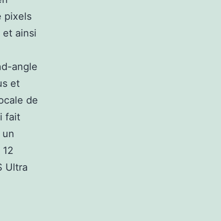
 pixels
et ainsi
nd-angle
us et
focale de
 fait
t un
 12
 Ultra