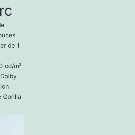
rc
de
ouces
er de 1
00 cd/m²
 Dolby
tion
 Gorilla