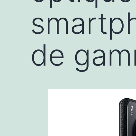
smartph
de ga