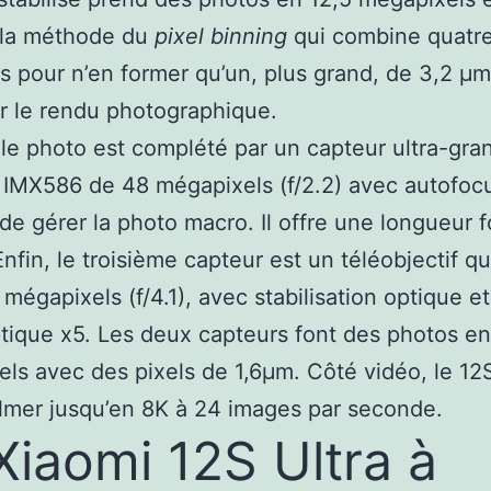
t la méthode du
pixel binning
qui combine quatre
s pour n’en former qu’un, plus grand, de 3,2 µm 
r le rendu photographique.
e photo est complété par un capteur ultra-gra
IMX586 de 48 mégapixels (f/2.2) avec autofoc
de gérer la photo macro. Il offre une longueur 
nfin, le troisième capteur est un téléobjectif qui
 mégapixels (f/4.1), avec stabilisation optique e
ique x5. Les deux capteurs font des photos en
ls avec des pixels de 1,6µm. Côté vidéo, le 12S
ilmer jusqu’en 8K à 24 images par seconde.
Xiaomi 12S Ultra à