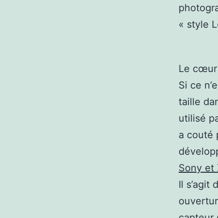
photogra
« style L
Le cœur 
Si ce n’
taille d
utilisé 
a couté 
dévelop
Sony et
Il s’agi
ouvertur
capteur 