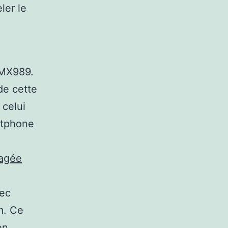
ler le
IMX989.
 de cette
, celui
rtphone
tagée
vec
m. Ce
en