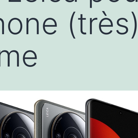
one (très)
mme