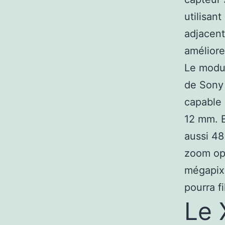
utilisan
adjacent
améliore
Le modul
de Sony 
capable 
12 mm. E
aussi 48
zoom opt
mégapixe
pourra f
Le 