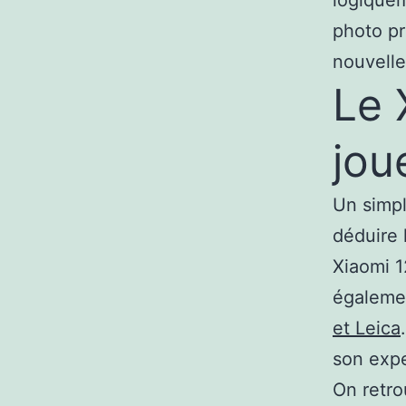
logiquem
photo p
nouvelle
Le 
jou
Un simpl
déduire 
Xiaomi 1
égaleme
et Leica
son expe
On retro