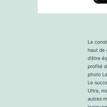
Le const
haut de 
d’être é
profité 
photo Le
Le succ
Ultra, m
autres m