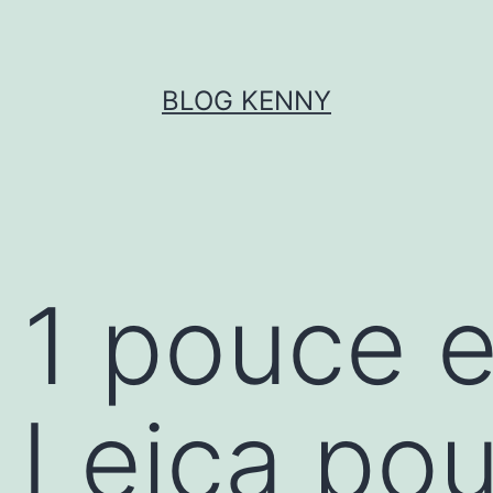
BLOG KENNY
 1 pouce e
 Leica pou