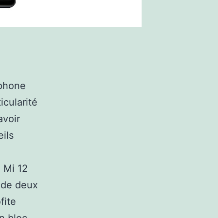
tphone
icularité
avoir
eils
 Mi 12
s de deux
fite