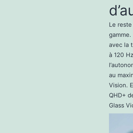
d’a
Le reste
gamme. 
avec la 
à 120 Hz
l’autono
au maxi
Vision. 
QHD+ de 
Glass Vi