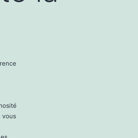
nosité
t vous
nes