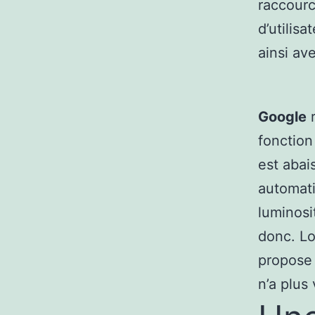
raccourc
d’utilisa
ainsi av
Google
r
fonction
est abai
automati
luminosi
donc. Lo
propose 
n’a plus