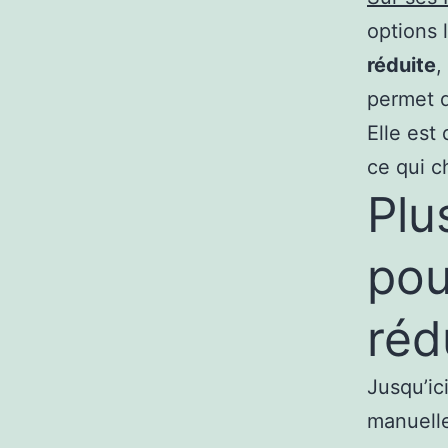
options 
réduite
,
permet d
Elle est
ce qui c
Plu
pou
réd
Jusqu’ici
manuelle