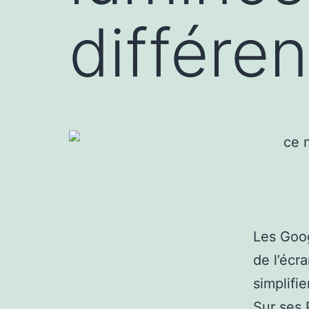
différe
Les Goog
de l’écr
simplifie
Sur ses 