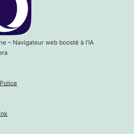
e – Navigateur web boosté à l’IA
era
Police
ink