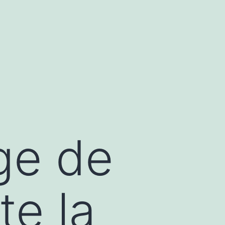
ge de
te la