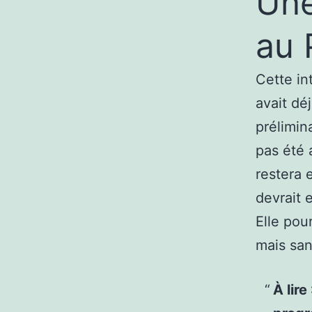
Une
au 
Cette in
avait dé
prélimin
pas été 
restera 
devrait 
Elle pou
mais san
À lire