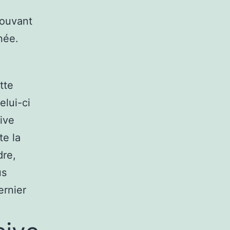
trouvant
née.
tte
elui-ci
tive
te la
dre,
us
ernier