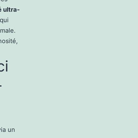
 ultra-
 qui
imale.
nosité,
ci
-
via un