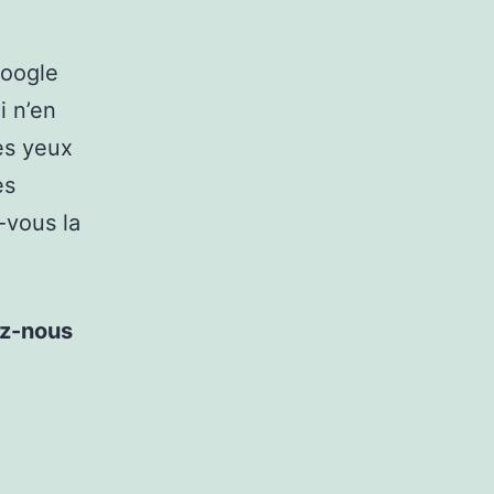
Google
i n’en
es yeux
es
-vous la
ez-nous