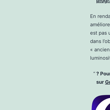
prog
En renda
améliore
est pas 
dans l’o
« ancien
luminosi
? Pou
sur
G