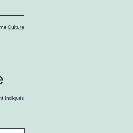
mme
Culture
e
nt indiqués