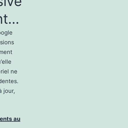
sive
ant…
oogle
rsions
ement
’elle
riel ne
dentes.
 jour,
ments au