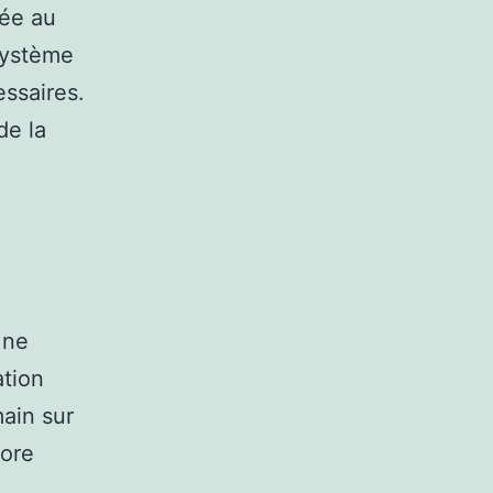
tée au
 système
essaires.
de la
 ne
ation
main sur
ore