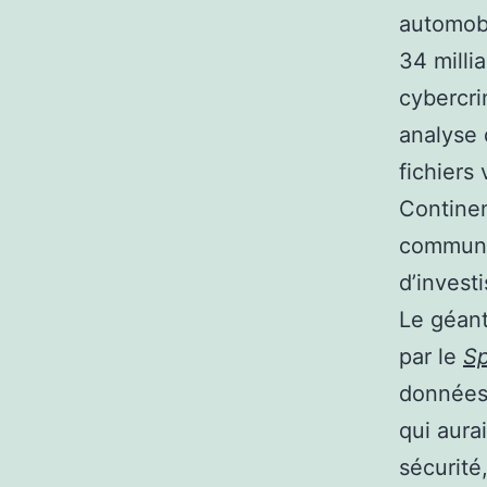
automobil
34 milli
cybercri
analyse
fichiers
Continen
communic
d’invest
Le géant
par le
Sp
données 
qui aura
sécurité