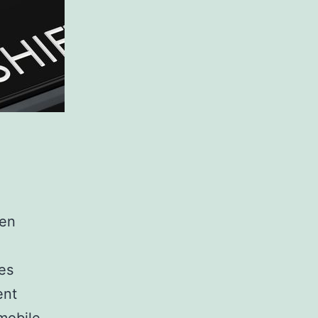
en
les
ent