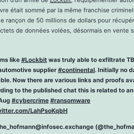
tion d’un affilié de
LockBit
, l’équipementier auto
re était sommé par la même franchise criminel
e rançon de 50 millions de dollars pour récupé
ctets de données volées, désormais en vente s
ems like
#Lockbit
was truly able to exfiltrate T
automotive supplier
#continental
. Initially no
able. Now there are various links and proofs ava
ding to the published chat this is related to a
 Aug
#cybercrime
#ransomware
witter.com/LahPsoKqbH
he_hofmann@infosec.exchange (@the_hofma