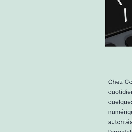
Chez Con
quotidi
quelques
numériqu
autorité