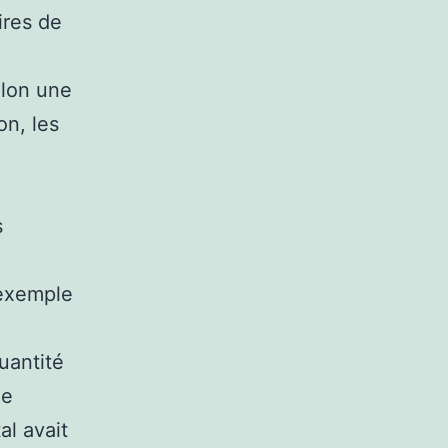
ires de
elon une
on, les
s
 exemple
uantité
de
al avait