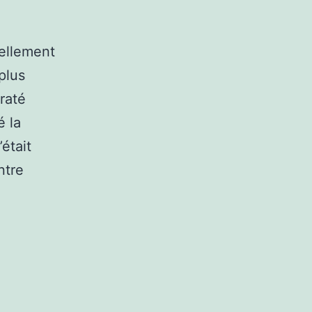
uellement
plus
raté
é la
était
ntre