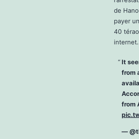
l’arresta
de Hanov
payer un
40 térao
internet.
It se
from 
avail
Accor
from
pic.t
— @t