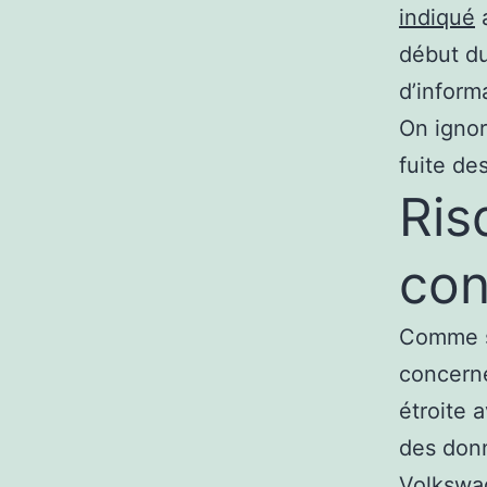
indiqué
a
début du
d’inform
On ignor
fuite de
Ris
con
Comme si
concerne
étroite 
des don
Volkswa