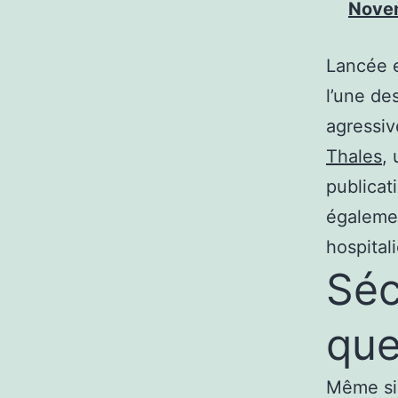
Nove
Lancée e
l’une de
agressiv
Thales
,
publicat
égalemen
hospital
Séc
que
Même si 