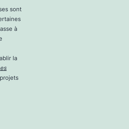
ises sont
ertaines
passe à
e
blir la
Les
projets