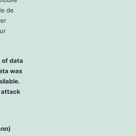
mobile
le de
rer
ur
B of data
 data was
ilable.
n attack
nn)