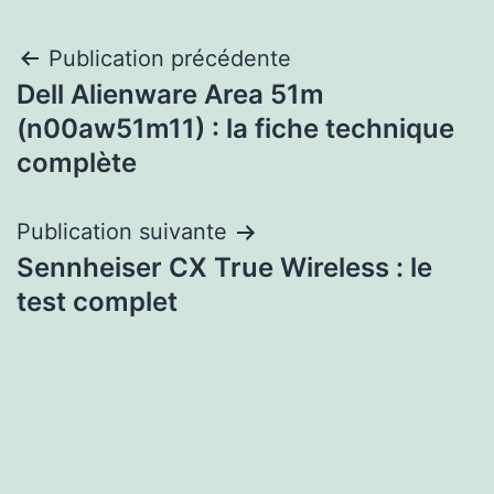
Navigation
Publication précédente
Dell Alienware Area 51m
de
(n00aw51m11) : la fiche technique
l’article
complète
Publication suivante
Sennheiser CX True Wireless : le
test complet