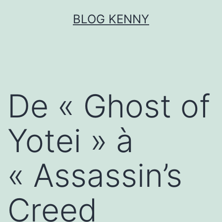
Aller
BLOG KENNY
au
contenu
De « Ghost of
Yotei » à
« Assassin’s
Creed