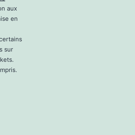
on aux
mise en
certains
s sur
kets.
ompris.