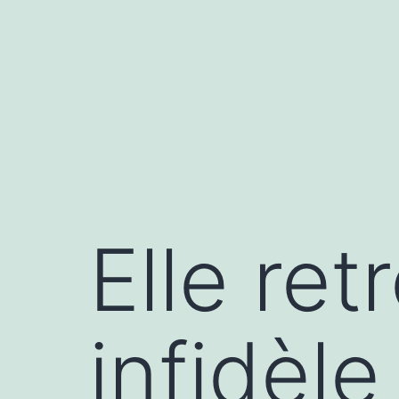
Aller
au
contenu
Elle ret
infidèle