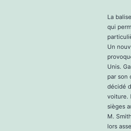
La balis
qui perm
particul
Un nouv
provoque
Unis. Ga
par son 
décidé d
voiture.
sièges ar
M. Smith
lors ass