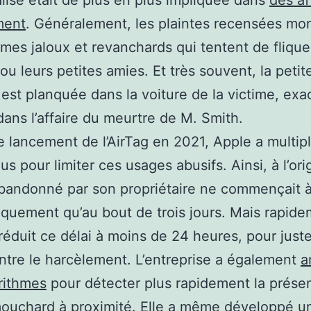
ment
. Généralement, les plaintes recensées mo
es jaloux et revanchards qui tentent de flique
u leurs petites amies. Et très souvent, la petit
 est planquée dans la voiture de la victime, ex
ns l’affaire du meurtre de M. Smith.
e lancement de l’AirTag en 2021, Apple a multipl
us pour limiter ces usages abusifs. Ainsi, à l’ori
bandonné par son propriétaire ne commençait à
quement qu’au bout de trois jours. Mais rapide
réduit ce délai à moins de 24 heures, pour jus
ontre le harcèlement. L’entreprise a également
a
rithmes
pour détecter plus rapidement la prése
mouchard à proximité. Elle a même développé
u