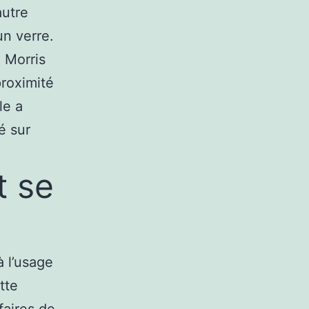
autre
n verre.
 Morris
proximité
le a
é sur
t se
à l’usage
tte
faires de