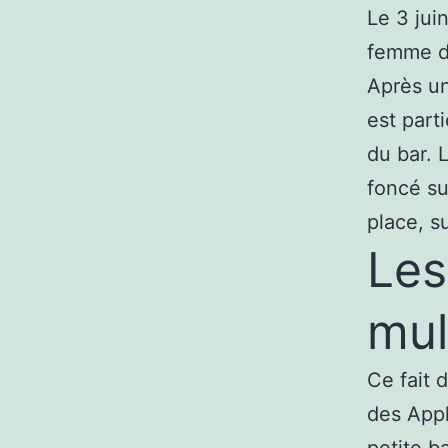
Le 3 jui
femme da
Après un
est part
du bar. 
foncé su
place, s
Les
mul
Ce fait d
des Appl
petite b