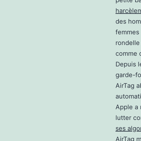
harcèle
des homm
femmes o
rondelle
comme da
Depuis l
garde-fo
AirTag a
automati
Apple a 
lutter c
ses algo
AirTag 