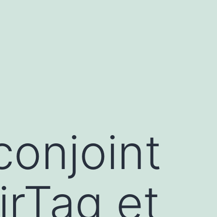
conjoint
irTag et