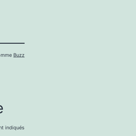
comme
Buzz
e
nt indiqués