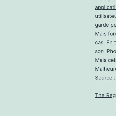
applicat
utilisat
garde pen
Mais for
cas. En 
son iPho
Mais cel
Malheur
Source :
The Regi