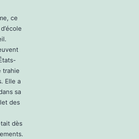
ime, ce
 d’école
il.
euvent
États-
 trahie
 Elle a
 dans sa
let des
tait dès
cements.