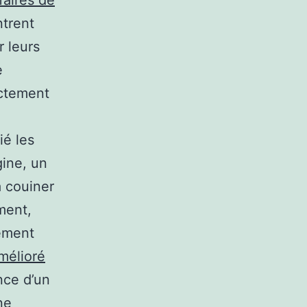
ntrent
r leurs
e
actement
ié les
gine, un
 couiner
ment,
tement
mélioré
nce d’un
ne