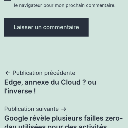
le navigateur pour mon prochain commentaire.
Navigation
Publication précédente
Edge, annexe du Cloud ? ou
de
l’inverse !
l’article
Publication suivante
Google révèle plusieurs failles zero-
day utilisées pour des activités