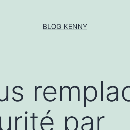
BLOG KENNY
ous rempla
urité par