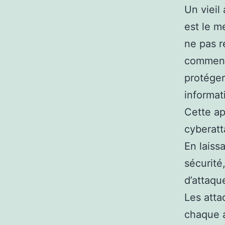
Un vieil
est le m
ne pas r
comment 
protéger
informat
Cette ap
cyberatt
En laiss
sécurité
d’attaqu
Les atta
chaque a