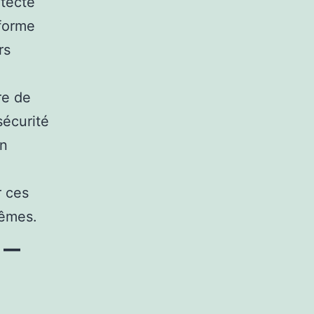
étecté
eforme
rs
re de
sécurité
on
r ces
mêmes.
 –