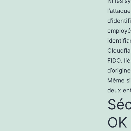
Ni les s
l’attaqu
d’identi
employés
identifia
Cloudfla
FIDO, li
d’origin
Même si 
deux ent
Séc
OK 