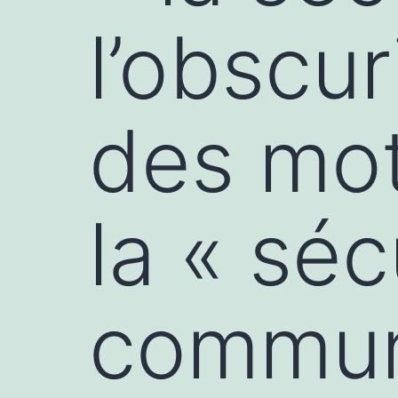
l’obscu
des mot
la « séc
commun