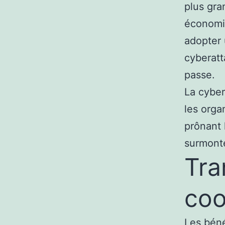
plus gra
économiq
adopter 
cyberatt
passe.
La cyber
les orga
prônant 
surmonte
Tra
coo
Les béné