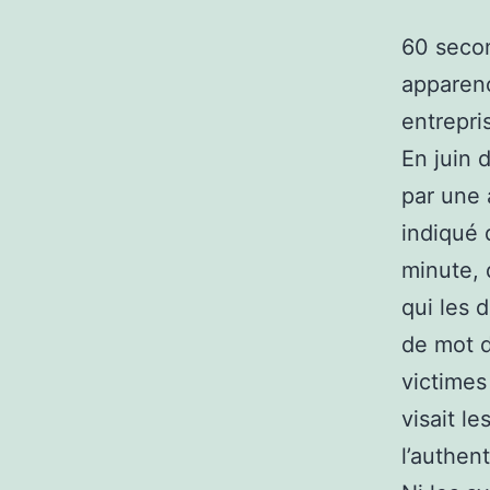
60 secon
apparen
entrepri
En juin 
par une 
indiqué 
minute, 
qui les 
de mot d
victimes
visait l
l’authen