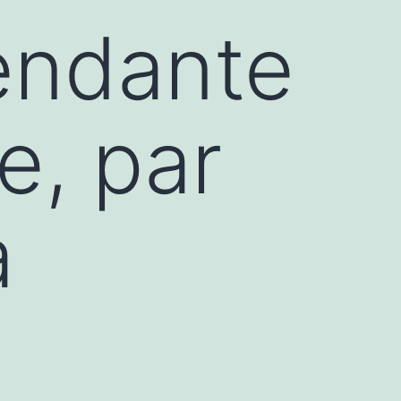
pendante
e, par
a