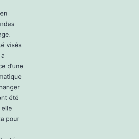
 en
andes
age.
té visés
 a
ce d’une
rmatique
changer
ont été
elle
ta pour