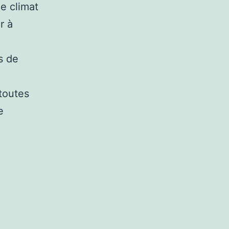
le climat
r à
s de
 toutes
e