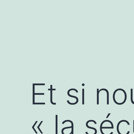
Aller
au
contenu
Et si n
« la séc