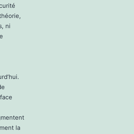
curité
théorie,
, ni
se
rd’hui.
de
rface
ugmentent
ment la