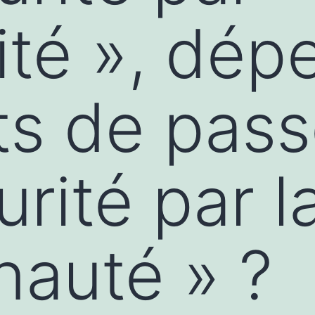
rité », dé
s de pass
urité par l
auté » ?