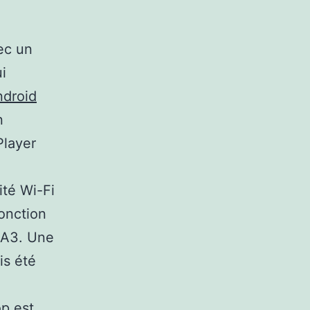
ec un
i
ndroid
n
Player
ité Wi-Fi
onction
PA3. Une
is été
op est