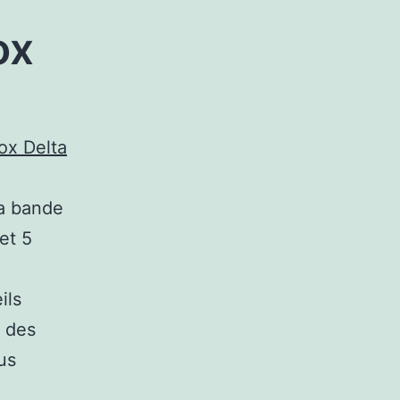
ox
ox Delta
la bande
et 5
ils
E des
us