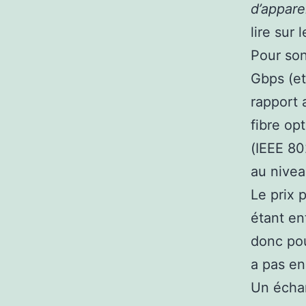
d’appare
lire sur
Pour son
Gbps (et
rapport 
fibre op
(IEEE 80
au nivea
Le prix 
étant en
donc pou
a pas en
Un échan