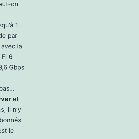
eut-on
squ’à 1
de par
 avec la
-Fi 6
 9,6 Gbps
 pas…
rver
et
 il n’y
abonnés.
st le