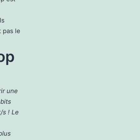
ls
 pas le
op
ir une
bits
/s ! Le
plus