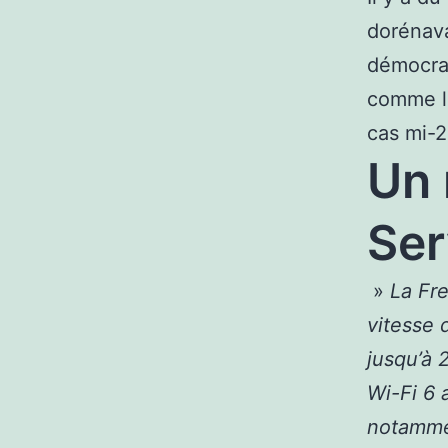
dorénav
démocrat
comme le
cas mi-
Un 
Ser
»
La Fre
vitesse 
jusqu’à 2
Wi-Fi 6 a
notammen