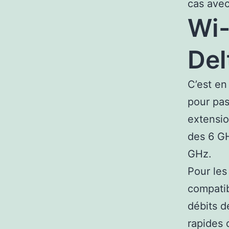
cas avec
Wi-
Del
C’est en
pour pas
extensio
des 6 GH
GHz.
Pour le
compatib
débits d
rapides 