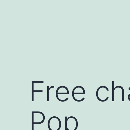
Aller
au
contenu
Free ch
Pop