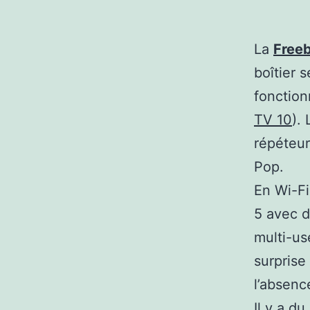
La
Free
boîtier 
fonction
TV 10
).
répéteur
Pop.
En Wi-Fi
5 avec d
multi-us
surprise
l’absenc
Il y a d