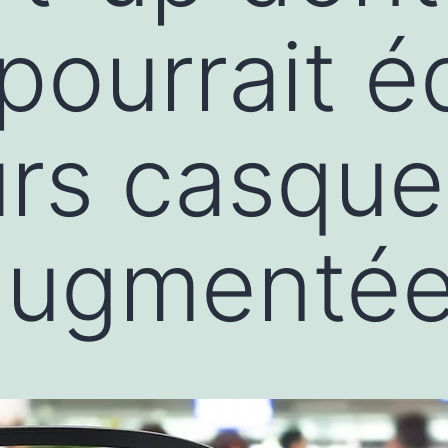
pourrait é
urs casqu
 augmenté