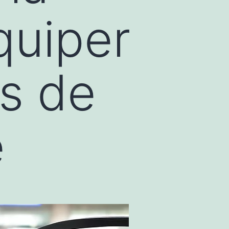
quiper
es de
e