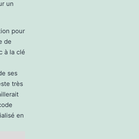
ur un
tion pour
e de
 à la clé
de ses
ste très
llerait
 code
ialisé en