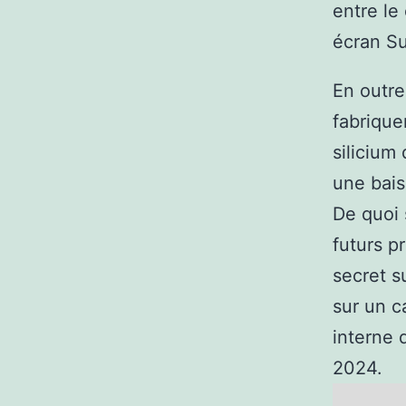
entre le
écran S
En outre
fabrique
silicium
une bais
De quoi 
futurs p
secret s
sur un c
interne
2024.