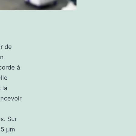
r de
un
corde à
lle
 la
oncevoir
s. Sur
3,5 µm