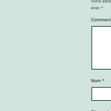
Votre adre
avec
*
Comment
Nom
*