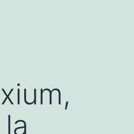
xium,
 la