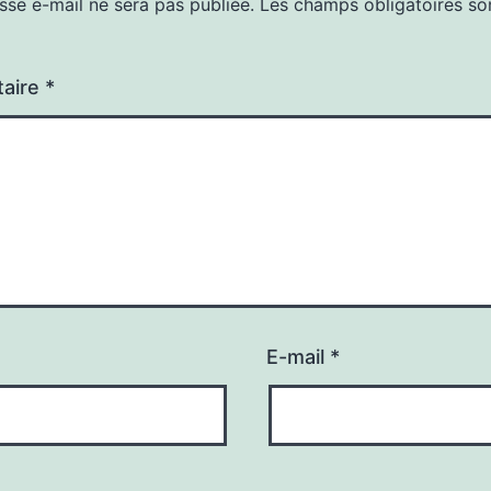
sse e-mail ne sera pas publiée.
Les champs obligatoires so
aire
*
E-mail
*