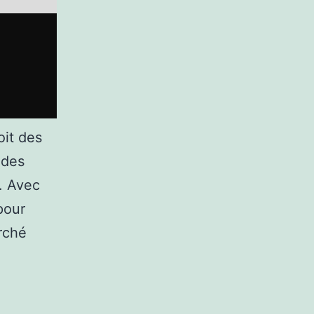
oit des
 des
. Avec
pour
rché