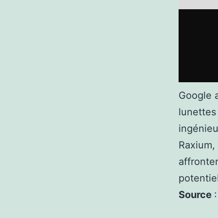
Google a
lunettes
ingénieu
Raxium, 
affronte
potentie
Source