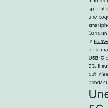
marché c
spéciali
une coq
smartph
Dans un 
le
Huawe
de la ma
USB-C
d
5G. Il su
qu’il n’e
pendant
Un