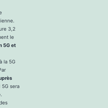
e
dienne.
ure 3,2
ment le
 5G et
 à la 5G
Par
auprès
l 5G sera
.
 des