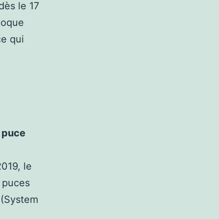
dès le 17
 coque
ce qui
e puce
019, le
s puces
C (System