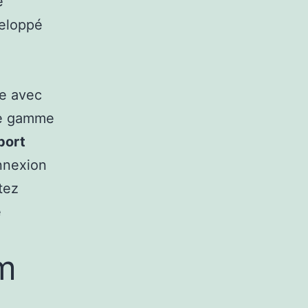
e
veloppé
le avec
 de gamme
port
onnexion
otez
e
m