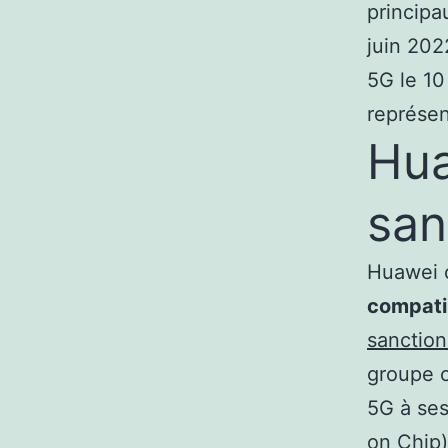
principa
juin 202
5G le 10
représen
Hua
san
Huawei 
compati
sanction
groupe c
5G à ses
on Chip