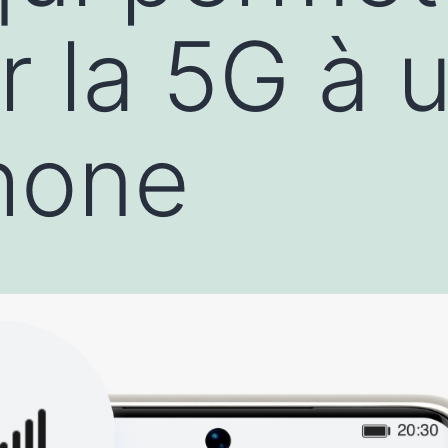
r la 5G à 
hone