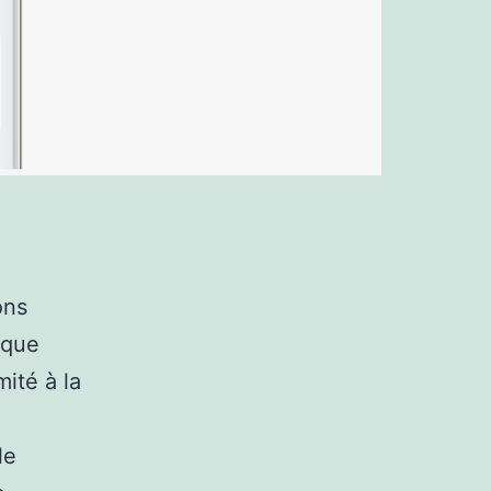
ons
oque
ité à la
le