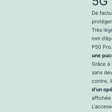
5G 
De factu
protéger
Très lég
mm d’épa
P50 Pro.
une puc
Grâce à l
sans dev
contre, 
d’un op
affichée
L’access