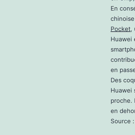
En cons
chinoise
Pocket
,
Huawei é
smartpho
contrib
en pass
Des coqu
Huawei s
proche. 
en dehor
Source :