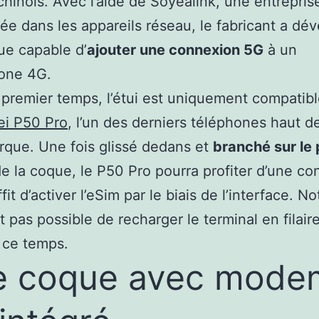
hinois. Avec l’aide de Soyealink, une entrepris
sée dans les appareils réseau, le fabricant a dé
ue capable d’
ajouter une connexion 5G
à un
one 4G.
premier temps, l’étui est uniquement compatib
i P50 Pro
, l’un des derniers téléphones haut
rque. Une fois glissé dedans et
branché sur le 
e la coque, le P50 Pro pourra profiter d’une c
ffit d’activer l’eSim par le biais de l’interface. N
st pas possible de recharger le terminal en filair
 ce temps.
e coque avec mode