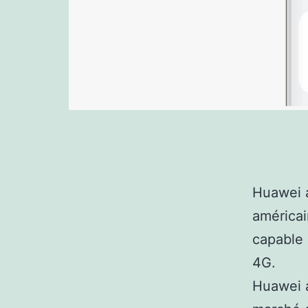
Huawei a
américai
capable 
4G.
Huawei a