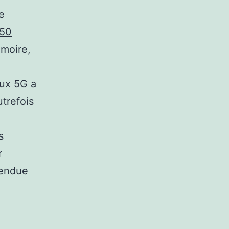
e
50
émoire,
aux 5G a
utrefois
s
r
vendue