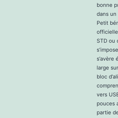
bonne pr
dans un 
Petit bé
officiel
STD ou d
s’impose
s’avère 
large su
bloc d’a
comprend
vers USB
pouces a
partie d