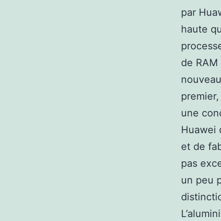
par Huaw
haute qu
process
de RAM e
nouveau 
premier,
une conc
Huawei 
et de fa
pas exce
un peu p
distinct
L’alumin