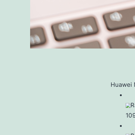
Huawei M
R
10