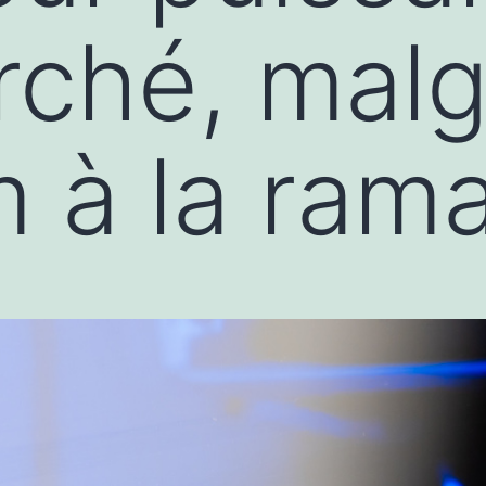
ché, malg
 à la ram