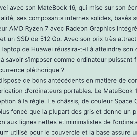
ei avec son MateBook 16, qui mise sur son éc
alité, ses composants internes solides, basés s
eur AMD Ryzen 7 avec Radeon Graphics intégré
t un SSD de 512 Go. Avec son prix très attracti
laptop de Huawei réussira-t-il à atteindre son o
 à savoir s’imposer comme ordinateur puissant 
urrence pléthorique ?
dispose de bons antécédents en matière de co
brication d’ordinateurs portables. Le MateBook 1
ption à la règle. Le châssis, de couleur Space 
lus foncé que la plupart des gris et donne un 
ion aux lignes nettes et minimalistes de l’ordinat
ium utilisé pour le couvercle et la base assure 