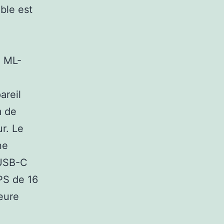
able est
n ML-
areil
m de
r. Le
ne
 USB-C
IPS de 16
eure