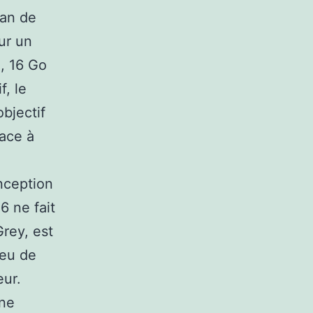
ran de
ur un
, 16 Go
f, le
bjectif
face à
nception
6 ne fait
Grey, est
peu de
eur.
une