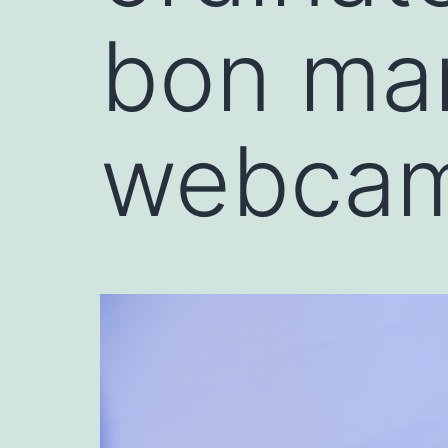
bon mar
webcam