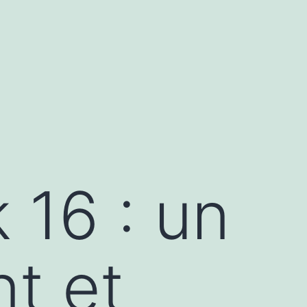
16 : un
nt et