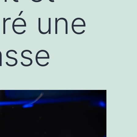
ré une
asse