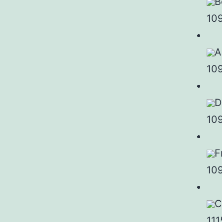
B
10
A
10
D
10
F
10
C
111