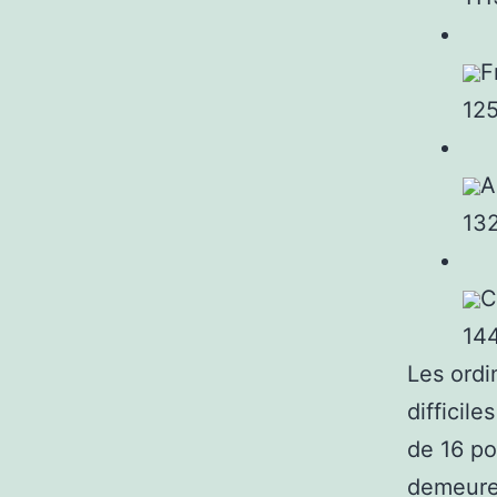
F
12
A
13
C
144
Les ordi
difficil
de 16 po
demeuren