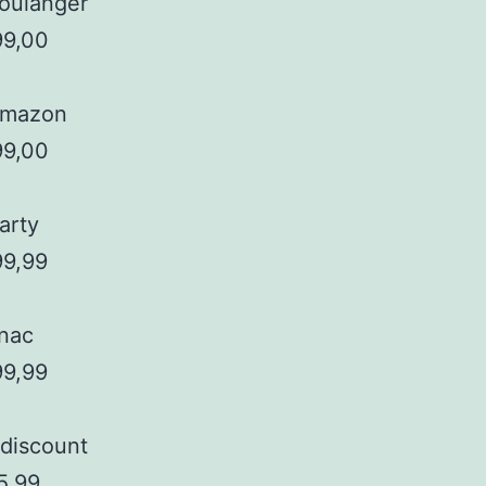
oulanger
99,00
mazon
99,00
arty
99,99
nac
99,99
discount
5,99