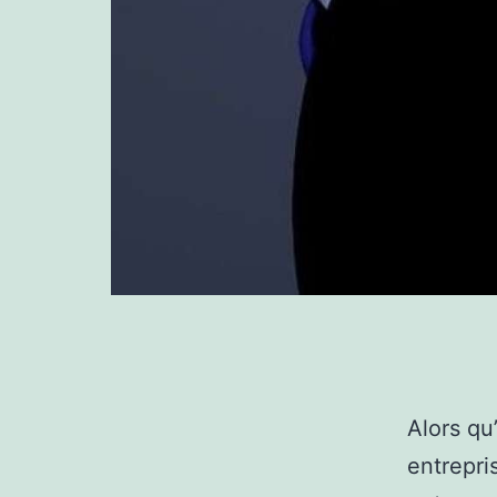
A
lors qu
entrepri