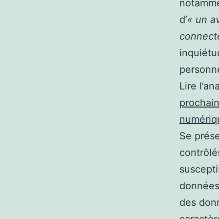
notamme
d’
« un a
connect
inquiétu
personne
Lire l’an
prochain
numériq
Se prése
contrôlés
suscepti
données
des donn
caractèr