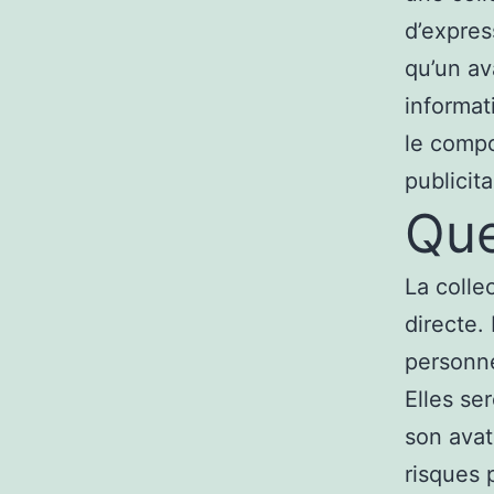
d’expres
qu’un av
informat
le compo
publicit
Que
La colle
directe.
personne
Elles se
son avat
risques 