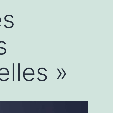
es
s
lles »