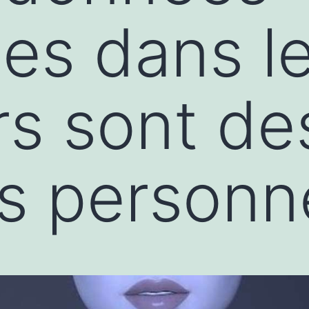
ées dans l
s sont de
 personne