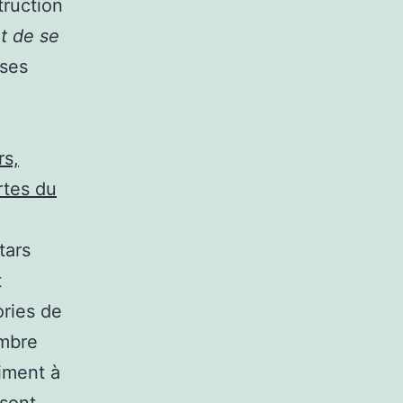
ruction
t de se
uses
rs,
rtes du
tars
t
ories de
ombre
iment à
 sont