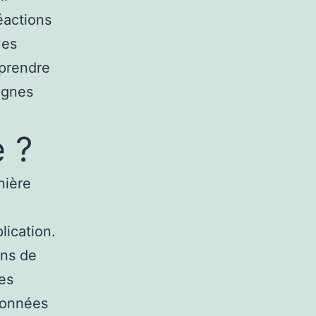
éactions
Ces
mprendre
agnes
 ?
nière
ication.
ons de
es
 données