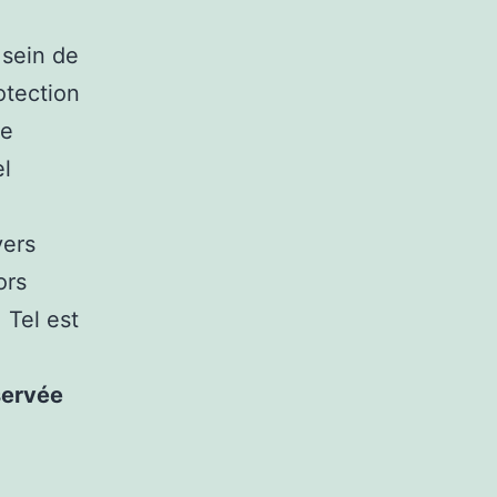
 sein de
otection
de
el
vers
ors
 Tel est
éservée