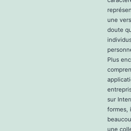
représen
une vers
doute qu
individu
personne
Plus enc
comprend
applicat
entrepri
sur Inte
formes, 
beaucoup
une coll