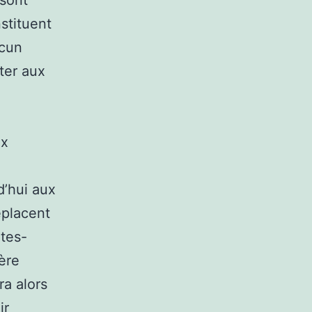
stituent
ucun
ter aux
ux
d’hui aux
éplacent
ates-
ière
ra alors
ir