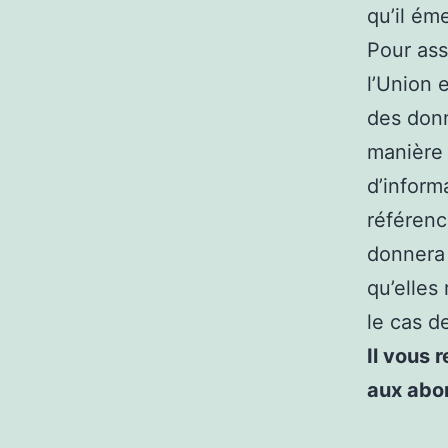
qu’il éme
Pour ass
l’Union 
des donn
manière 
d’inform
référenc
donnera 
qu’elles
le cas d
Il vous 
aux abo