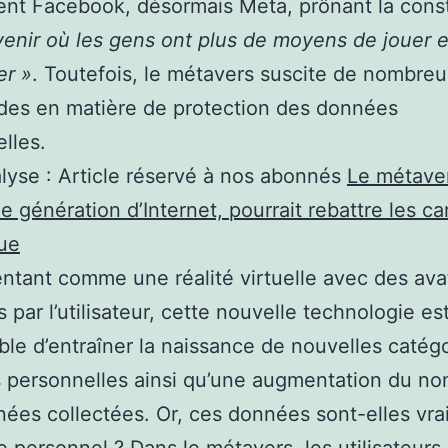
nt Facebook, désormais Meta, prônant la const
venir où les gens ont plus de moyens de jouer e
er »
. Toutefois, le métavers suscite de nombre
des en matière de protection des données
lles.
alyse :
Article réservé à nos abonnés
Le métave
e génération d’Internet, pourrait rebattre les ca
ue
ntant comme une réalité virtuelle avec des ava
 par l’utilisateur, cette nouvelle technologie es
ble d’entraîner la naissance de nouvelles catég
 personnelles ainsi qu’une augmentation du n
ées collectées. Or, ces données sont-elles vra
e personnel ? Dans le métavers, les utilisateurs