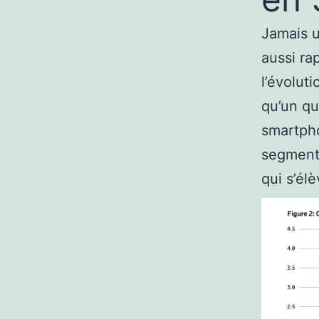
Jamais u
aussi ra
l’évolut
qu’un qu
smartpho
segment
qui s’él