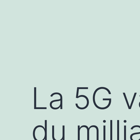
Aller
au
contenu
La 5G v
du milli