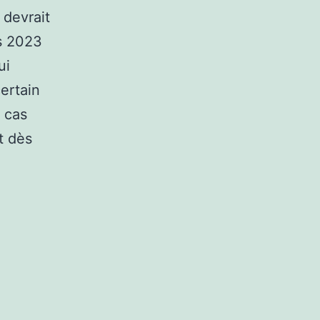
 devrait
ès 2023
ui
certain
e cas
t dès