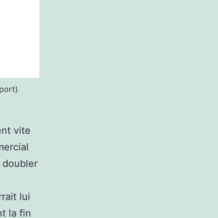
port)
nt vite
ercial
t doubler
ait lui
 la fin