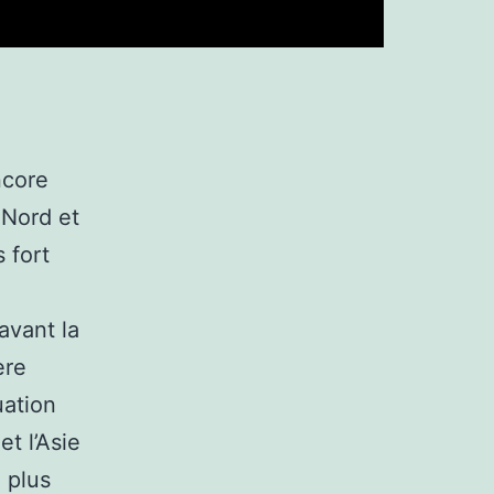
ncore
 Nord et
 fort
avant la
ère
uation
t l’Asie
 plus