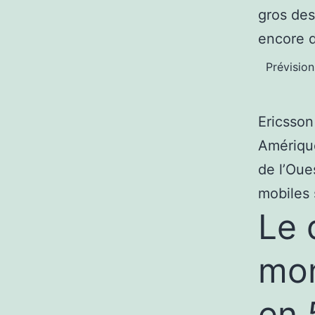
gros des
encore d
Prévisio
Ericsson
Amérique
de l’Oue
mobiles 
Le 
mon
en 