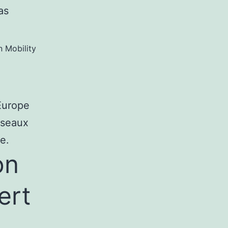
as
 Mobility
Europe
éseaux
e.
on
ert