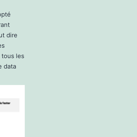
opté
rant
ut dire
es
 tous les
e data