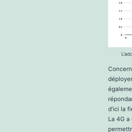
L’ad
Concern
déployer
égalemen
répondan
d’ici la 
La 4G a 
permettr