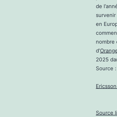
de l’ann
survenir
en Europ
commence
nombre d
d’
Orange
2025 dan
Source :
Ericsson
Source l