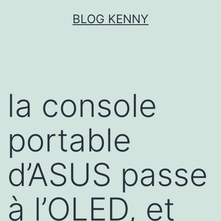
Aller
BLOG KENNY
au
contenu
la console
portable
d’ASUS passe
à l’OLED, et