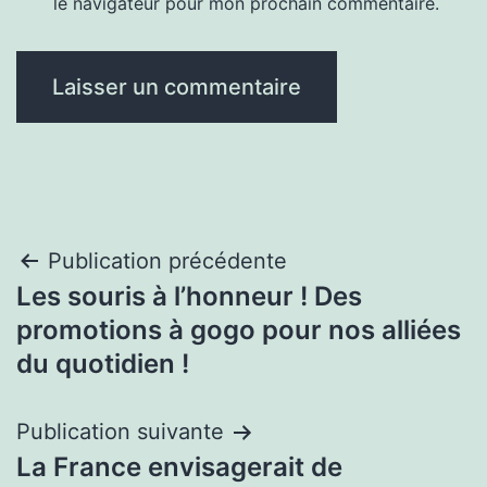
le navigateur pour mon prochain commentaire.
Navigation
Publication précédente
Les souris à l’honneur ! Des
de
promotions à gogo pour nos alliées
l’article
du quotidien !
Publication suivante
La France envisagerait de