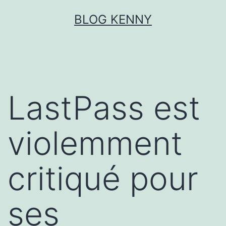
Aller
BLOG KENNY
au
contenu
LastPass est
violemment
critiqué pour
ses