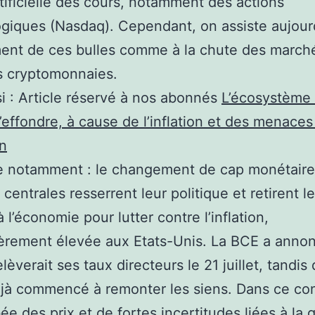
rtificielle des cours, notamment des actions
giques (Nasdaq). Cependant, on assiste aujour
ment de ces bulles comme à la chute des march
s cryptomonnaies.
i :
Article réservé à nos abonnés
L’écosystème
s’effondre, à cause de l’inflation et des menaces
n
e notamment : le changement de cap monétaire
centrales resserrent leur politique et retirent l
 l’économie pour lutter contre l’inflation,
ièrement élevée aux Etats-Unis. La BCE a anno
elèverait ses taux directeurs le 21 juillet, tandis
jà commencé à remonter les siens. Dans ce co
ée des prix et de fortes incertitudes liées à la 