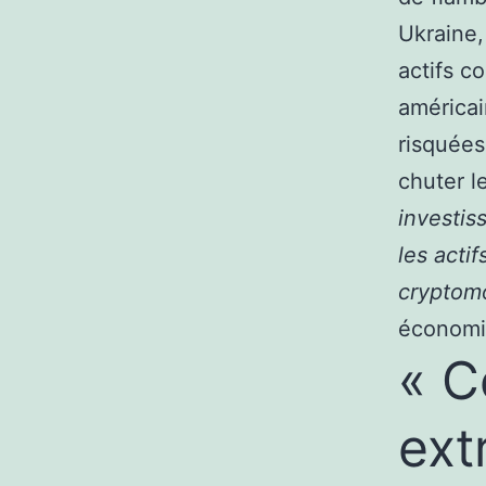
Ukraine,
actifs c
américai
risquées
chuter l
investis
les actif
cryptom
économi
« C
ext