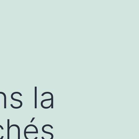
ns la
chés