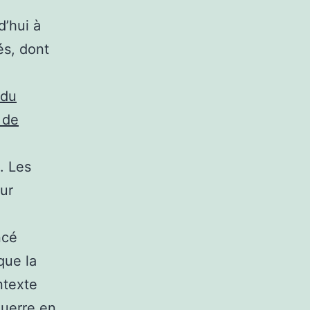
d’hui à
és, dont
 du
 de
. Les
eur
ncé
 que la
ntexte
guerre en