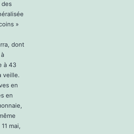
e des
néralisée
coins »
rra, dont
 à
e à 43
 veille.
rves en
es en
monnaie,
i-même
 11 mai,