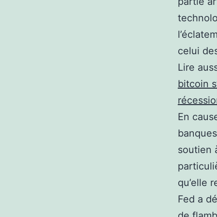
partie a
technolo
l’éclate
celui de
Lire auss
bitcoin 
récessio
En caus
banques 
soutien à
particul
qu’elle r
Fed a dé
de flamb