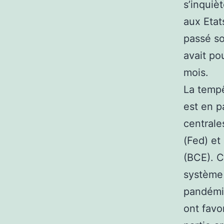
s’inquiè
aux Etat
passé so
avait po
mois.
La tempê
est en p
centrale
(Fed) et
(BCE). C
système 
pandémie
ont favo