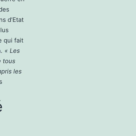
 des
ns d’Etat
lus
 qui fait
n
. « Les
e tous
pris les
s
é