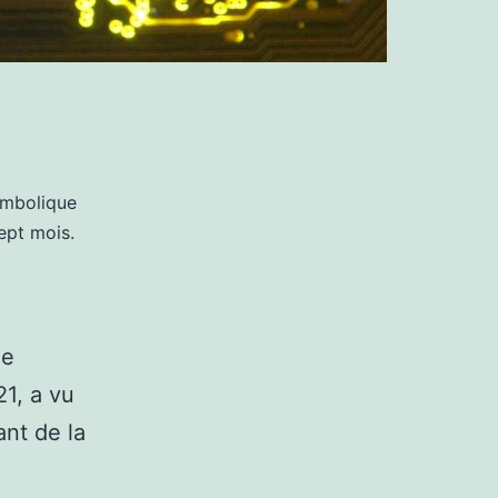
ymbolique
sept mois.
de
1, a vu
ant de la