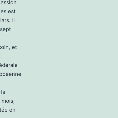
cession
es est
ars. Il
 sept
oin, et
s
édérale
uropéenne
 la
 mois,
ntée en