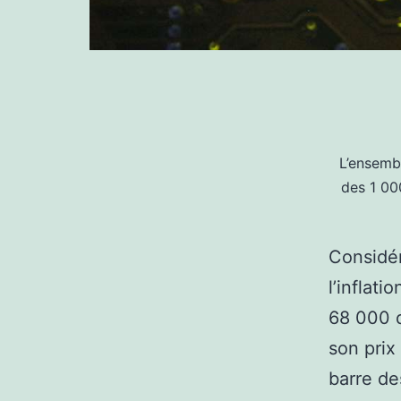
L’ensemb
des 1 000
Considér
l’inflati
68 000 d
son prix
barre de