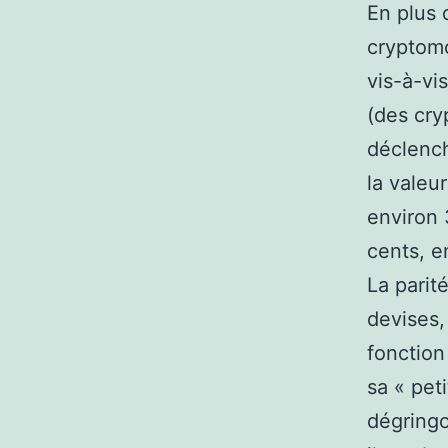
En plus 
cryptomo
vis-à-vi
(des cry
déclench
la valeu
environ 
cents, e
La parit
devises,
fonction
sa « pet
dégringo