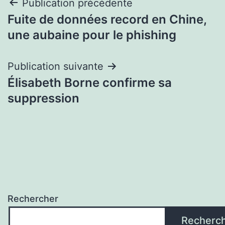
Navigation
Publication précédente
Fuite de données record en Chine,
de
une aubaine pour le phishing
l’article
Publication suivante
Élisabeth Borne confirme sa
suppression
Rechercher
Recherc