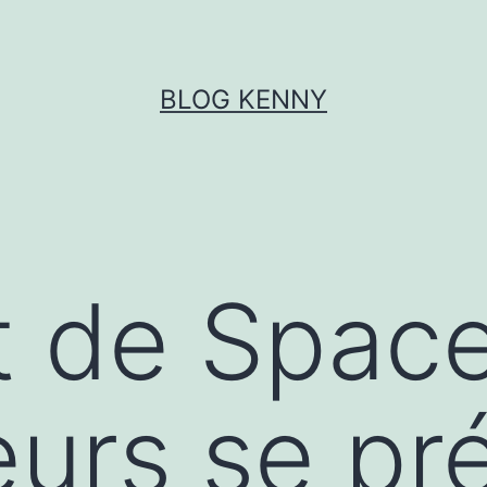
BLOG KENNY
t de Spac
urs se pr