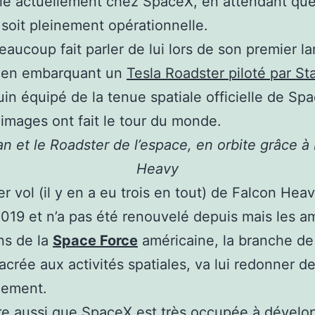
le actuellement chez SpaceX, en attendant qu
 soit pleinement opérationnelle.
 beaucoup fait parler de lui lors de son premier 
 en embarquant un
Tesla Roadster piloté par S
n équipé de la tenue spatiale officielle de Spa
 images ont fait le tour du monde.
n et le Roadster de l’espace, en orbite grâce à
Heavy
er vol (il y en a eu trois en tout) de Falcon Hea
2019 et n’a pas été renouvelé depuis mais les a
ns de la
Space Force
américaine, la branche de
crée aux activités spatiales, va lui redonner de
nement.
dire aussi que SpaceX est très occupée à dévelo