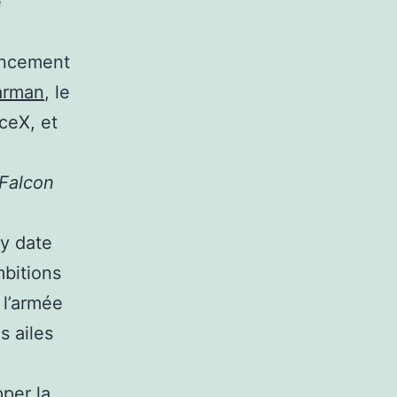
e
lancement
tarman
, le
ceX, et
 Falcon
vy date
mbitions
 l’armée
s ailes
pper la