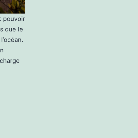
t pouvoir
s que le
 l’océan.
en
 charge