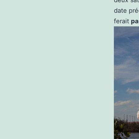
deux sat
date pré
ferait
pa