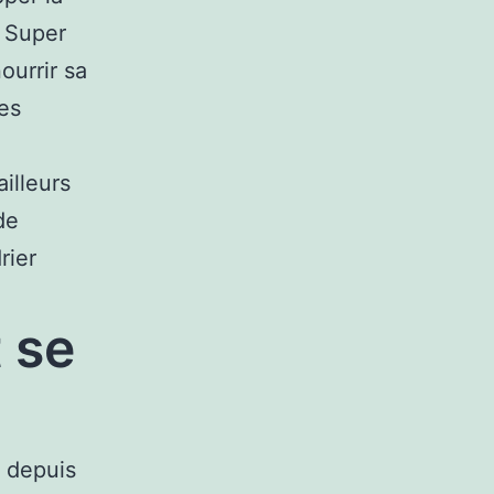
r Super
ourrir sa
les
illeurs
de
rier
 se
a depuis