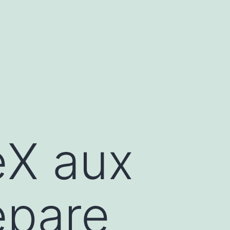
eX aux
épare