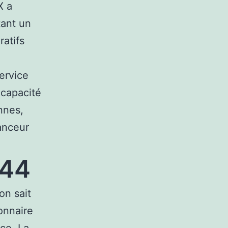
X a
tant un
ratifs
ervice
 capacité
nnes,
lanceur
-44
on sait
onnaire