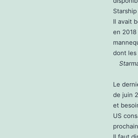
disponib
Starship
Il avait
en 2018
mannequi
dont les
Starma
Le derni
de juin 
et besoi
US consa
prochai
Il faut 