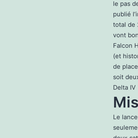
le pas d
publié l
total de
vont bon
Falcon H
(et hist
de place
soit deu
Delta IV
Mis
Le lance
seulemen