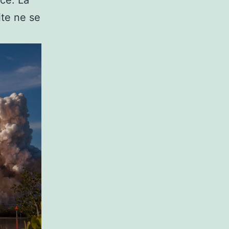
rce. La
ite ne se