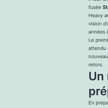
fusée
St
Heavy au
vision d
années à
Le prem
attendu 
nouveaux
retors.
Un 
pré
En prépa