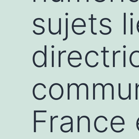
sujets l
directri
communi
France 