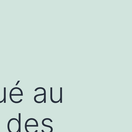
ué au
 des