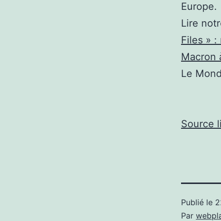
Europe.
Lire not
Files » 
Macron 
Le Mon
Source l
Publié le
2
Par
webpl