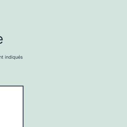
e
nt indiqués