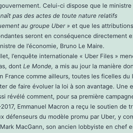
gouvernement. Celui-ci dispose que le ministre
naît pas des actes de toute nature relatifs
quement au groupe Uber »
et que les attribution
ondantes seront en conséquence directement 
inistre de l’économie, Bruno Le Maire.
illet, l’enquête internationale « Uber Files » me
as, dont
Le Monde,
a mis au jour la manière do
 en France comme ailleurs, toutes les ficelles du
ter de faire évoluer la loi à son avantage. Une
ssi révélé comment, pour sa première campagn
2017, Emmanuel Macron a reçu le soutien de t
x défenseurs du modèle promu par Uber, y com
 Mark MacGann, son ancien lobbyiste en chef 