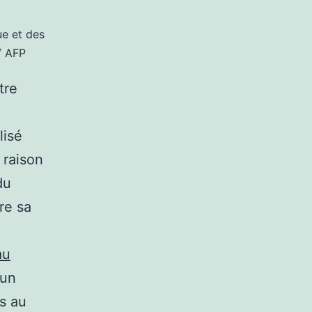
ue et des
/ AFP
tre
lisé
 raison
du
re sa
au
’un
ts au