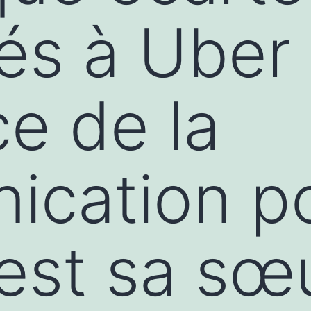
iés à Uber 
ce de la
cation po
est sa sœ