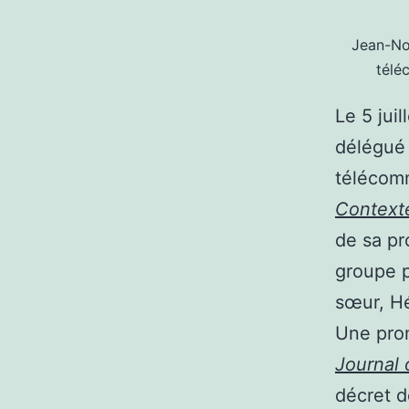
Jean-Noë
télé
Le 5 jui
délégué 
télécomm
Context
de sa pr
groupe p
sœur, Hé
Une pro
Journal o
décret de