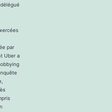
 délégué
s
exercées
née par
nt Uber a
 lobbying
 enquête
e,
rès
pris
en