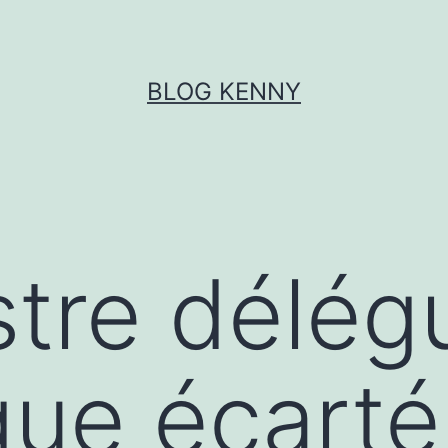
BLOG KENNY
stre délég
ue écarté