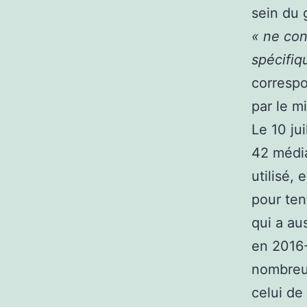
sein du 
« ne con
spécifi
corresp
par le m
Le 10 ju
42 médi
utilisé,
pour ten
qui a au
en 2016-
nombreu
celui de