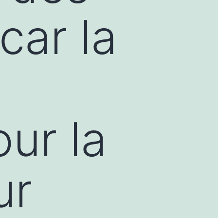
car la
ur la
ur