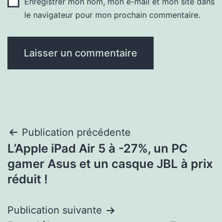
Enregistrer mon nom, mon e-mail et mon site dans
le navigateur pour mon prochain commentaire.
Navigation
Publication précédente
L’Apple iPad Air 5 à -27%, un PC
de
gamer Asus et un casque JBL à prix
l’article
réduit !
Publication suivante