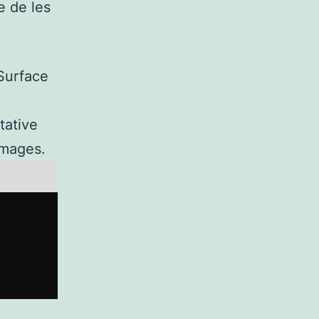
e de les
 Surface
tative
mmages.