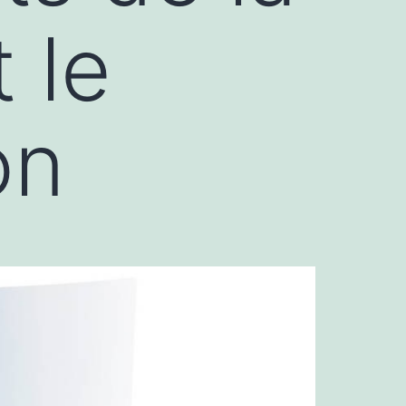
 le
on