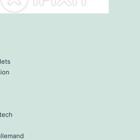
lets
tion
 tech
allemand