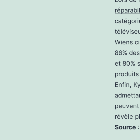
réparabil
catégori
télévise
Wiens ci
86% des 
et 80% s
produits 
Enfin, K
admettan
peuvent 
révèle p
Source