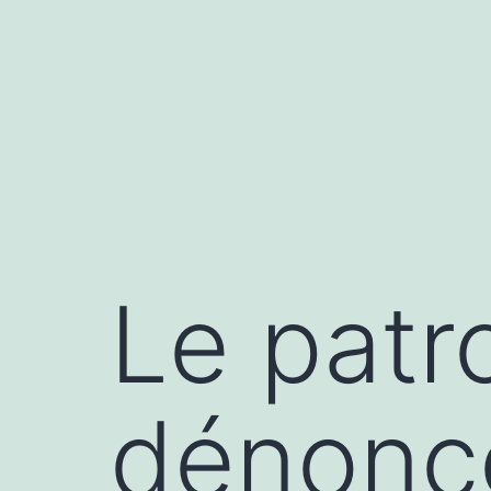
Aller
au
contenu
Le patro
dénonce