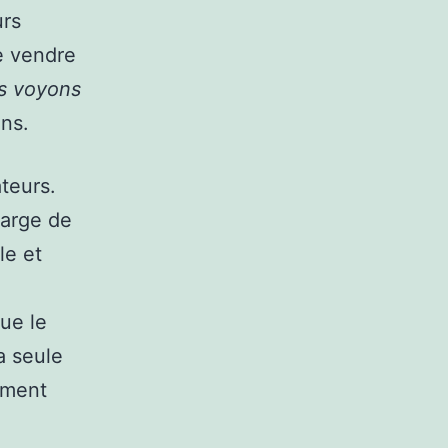
urs
e vendre
s voyons
ens.
teurs.
harge de
le et
ue le
a seule
ement