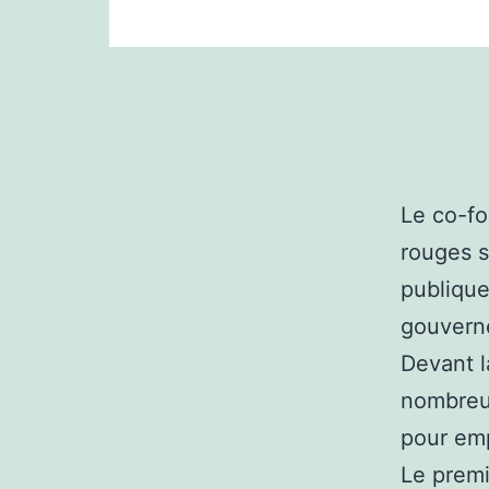
Le co-fo
rouges s
publique
gouverne
Devant l
nombreux
pour emp
Le premi