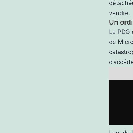
détachée
vendre.
Un ordi
Le PDG d
de Micro
catastro
d’accéde
Lors de l