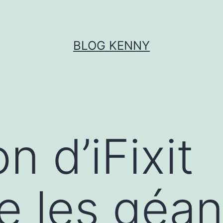
BLOG KENNY
n d’iFixit
 les géant