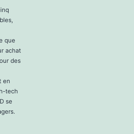
cinq
bles,
le que
ur achat
our des
t en
gh-tech
3D se
agers.