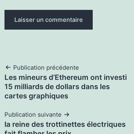
Navigation
Publication précédente
Les mineurs d’Ethereum ont investi
de
15 milliards de dollars dans les
l’article
cartes graphiques
Publication suivante
la reine des trottinettes électriques
fait flamber les prix