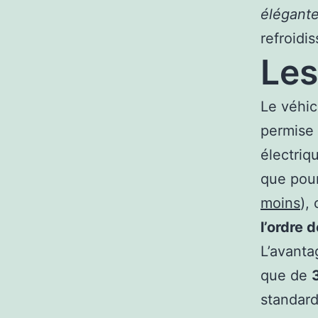
élégant
refroidi
Les
Le véhi
permise 
électriq
que pour
moins
),
l’ordre 
L’avanta
que de
standard