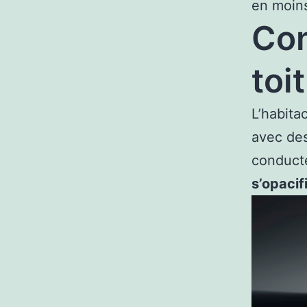
en moins
Con
toi
L’habit
avec des
conduct
s’opacif