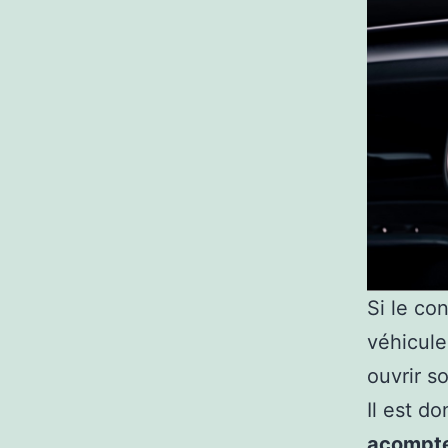
Si le co
véhicule
ouvrir 
Il est d
acompte