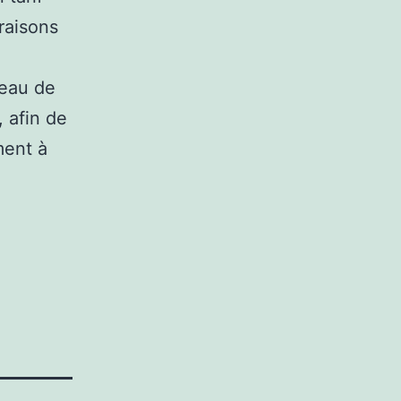
raisons
seau de
 afin de
ment à