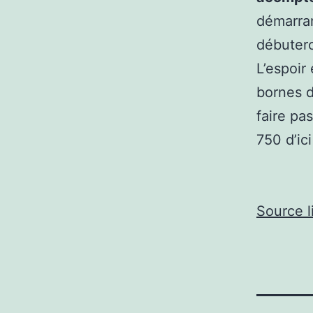
démarra
débuter
L’espoir
bornes d
faire pa
750 d’ic
Source l