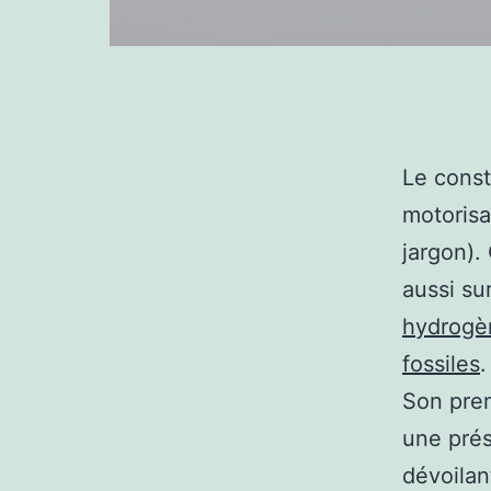
Le const
motorisa
jargon).
aussi s
hydrogè
fossiles
.
Son prem
une prés
dévoilan