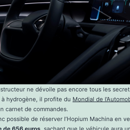
nstructeur ne dévoile pas encore tous les secre
 à hydrogène, il profite du
Mondial de l’Automob
son carnet de commandes.
onc possible de réserver l’Hopium Machina en v
 de 656 euros
, sachant que le véhicule aura un