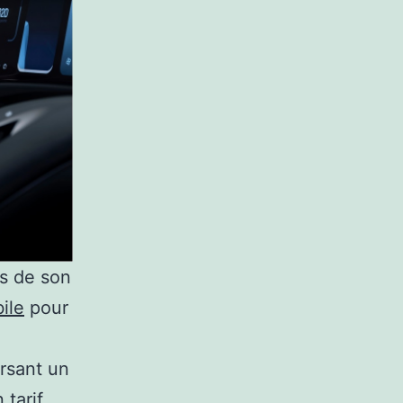
ts de son
ile
pour
ersant un
 tarif