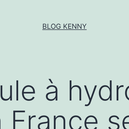
BLOG KENNY
cule à hyd
 France se