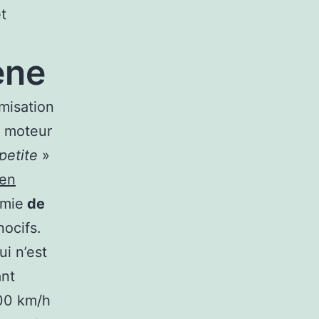
t
ène
imisation
e moteur
 petite
»
 en
omie
de
nocifs.
i n’est
ant
100 km/h