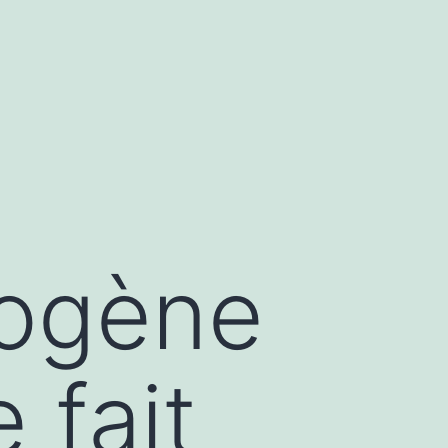
rogène
 fait