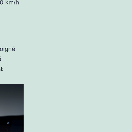
30 km/h.
soigné
é
nt