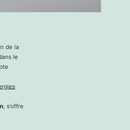
n de la
dans le
pte
ergies
on
, s’offre
,