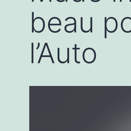
beau po
l’Auto