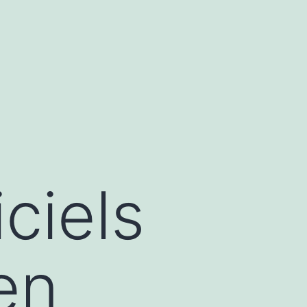
ciels
en