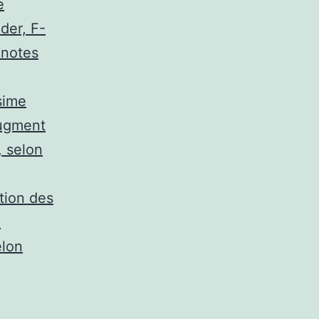
e
der, F-
 notes
sime
augment
, selon
tion des
e
elon