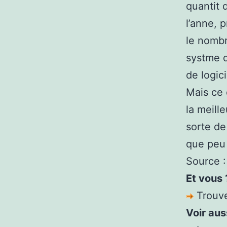
quantit 
l’anne, 
le nombr
systme d
de logic
Mais ce 
la meille
sorte de
que peu 
Source 
Et vous 
Trouve
Voir auss