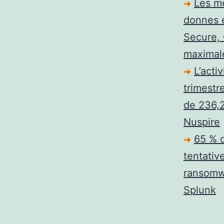
Les me
donnes e
Secure, 
maximal
L’acti
trimestr
de 236,2
Nuspire
65 % d
tentativ
ransomwa
Splunk