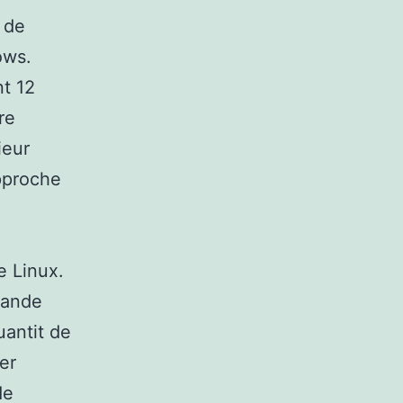
s de
ows.
t 12
re
ieur
approche
e Linux.
rande
uantit de
er
de