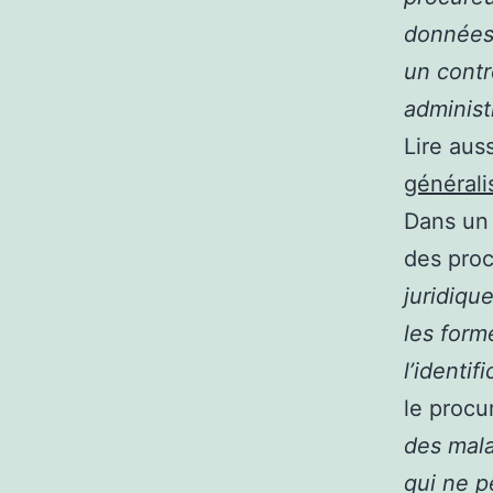
données 
un contr
administ
Lire auss
général
Dans un 
des proc
juridique
les form
l’identi
le procu
des mala
qui ne p