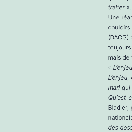
traiter »
.
Une réac
couloirs
(DACG) o
toujours
mais de 
« L’enje
L’enjeu,
mari qui
Qu’est-c
Bladier,
national
des doss