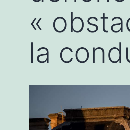
« obsta
la cond