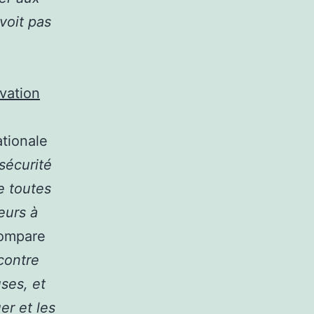
voit pas
vation
tionale
nsécurité
re toutes
eurs à
compare
contre
ses, et
er et les