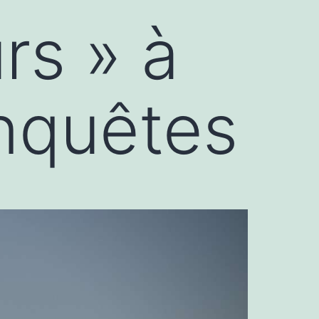
rs » à
enquêtes