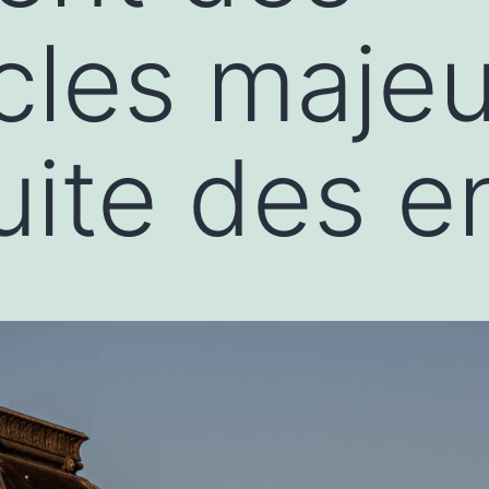
cles majeu
uite des 