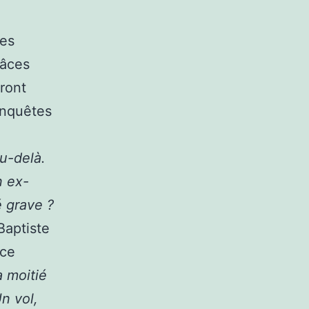
les
râces
rront
enquêtes
au-delà.
n ex-
é grave ?
Baptiste
nce
a moitié
n vol,