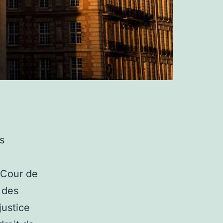
s
a Cour de
 des
justice