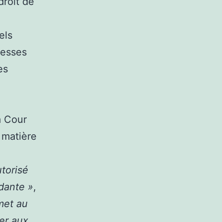
droit de
els
resses
es
a Cour
 matière
torisé
ndante »
,
rmet au
er aux