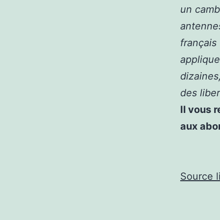
un cambr
antennes
français
applique
dizaines
des libe
Il vous 
aux abo
Source l