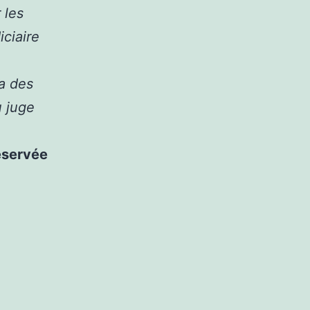
 les
iciaire
a des
u juge
réservée