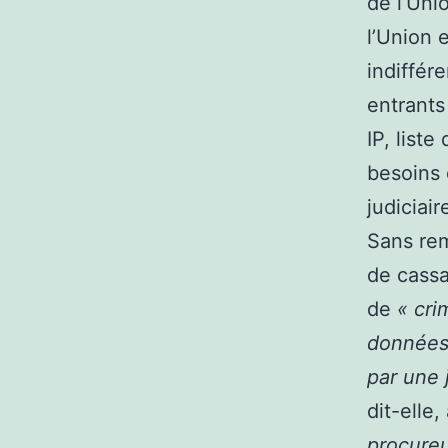
de l’Uni
l’Union 
indiffér
entrants
IP, liste
besoins 
judiciair
Sans rem
de cassa
de
« cri
données 
par une 
dit-elle
procureu