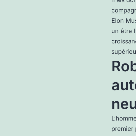
compagn
Elon Mus
un être 
croissan
supérieu
Rob
aut
ne
L’homme 
premier 