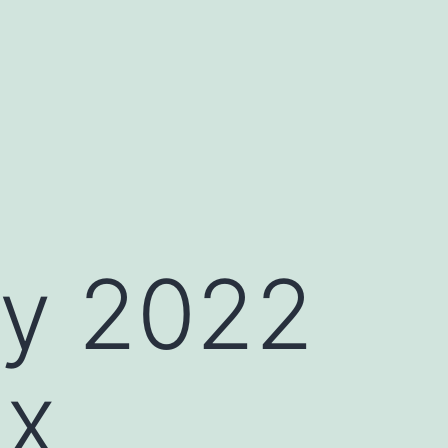
ay 2022
ux