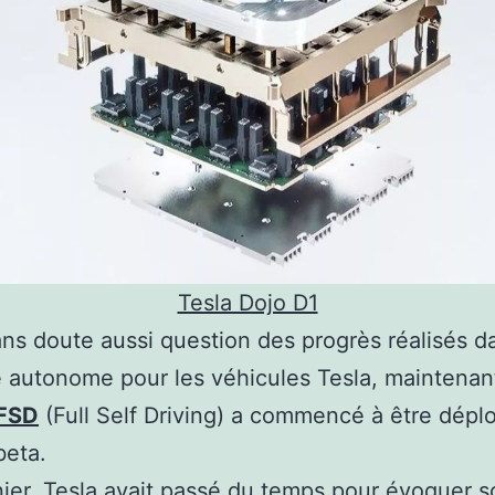
Tesla Dojo D1
sans doute aussi question des progrès réalisés d
 autonome pour les véhicules Tesla, maintenan
 FSD
(Full Self Driving) a commencé à être dépl
beta.
nier, Tesla avait passé du temps pour évoquer s