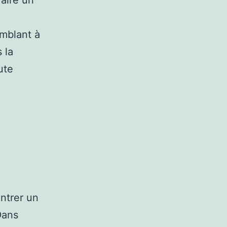
emblant à
 la
ute
ontrer un
Dans