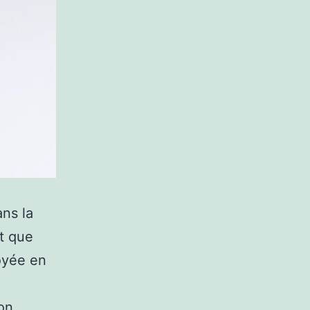
ans la
t que
oyée en
on