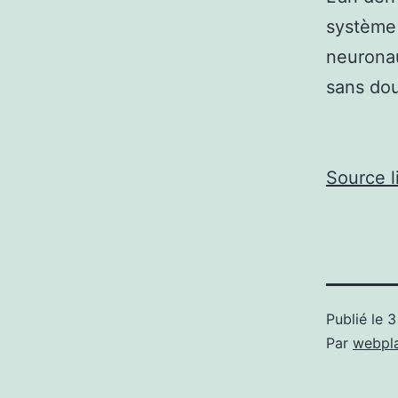
systèm
neuronau
sans dou
Source l
Publié le
3
Par
webpl