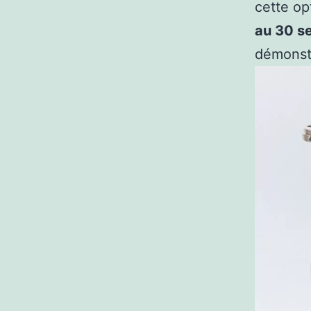
cette op
au 30 s
démonstr