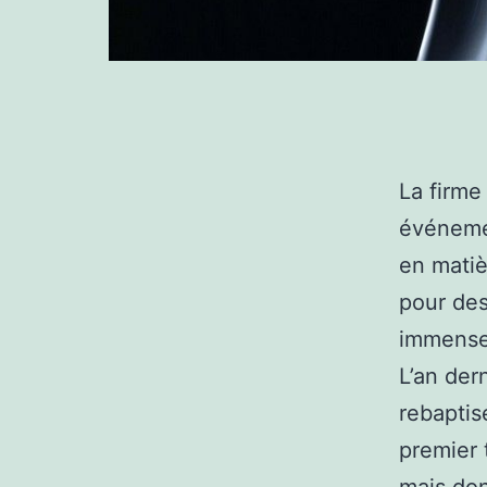
La firme
événemen
en matiè
pour des
immenses
L’an dern
rebaptis
premier 
mais dont