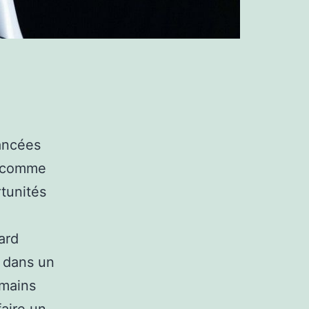
vancées
es comme
rtunités
tard
 dans un
umains
faire un