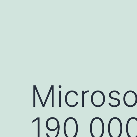
Aller
au
contenu
Microso
190 000