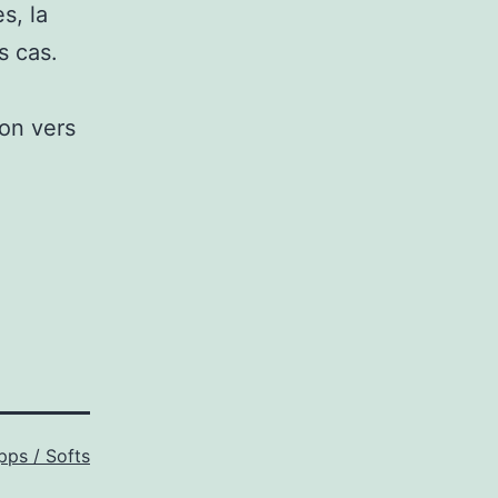
s, la
s cas.
ion vers
pps / Softs