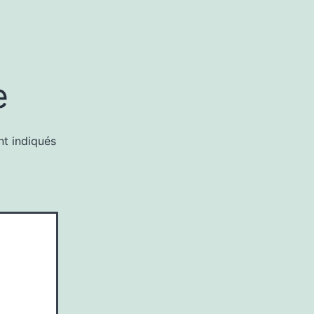
e
nt indiqués