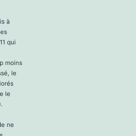
is à
ses
11 qui
up moins
sé, le
iorés
e le
.
de ne
s