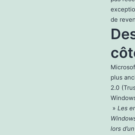
exceptio
de reven
Des
côt
Microsof
plus anc
2.0 (Tru
Windows
»
Les em
Windows 
lors d’u