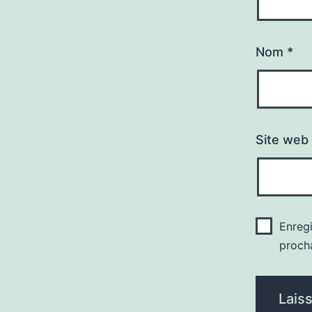
Nom
*
Site web
Enreg
proch