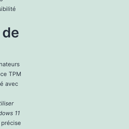
bilité
 de
inateurs
puce TPM
té avec
iliser
ndows 11
 précise