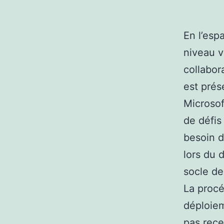
En l’esp
niveau v
collabor
est prés
Microsof
de défis
besoin d
lors du 
socle de
La procé
déploiem
pas rece