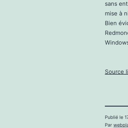
sans entr
mise à n
Bien évi
Redmond 
Windows
Source l
Publié le
1
Par
webpl