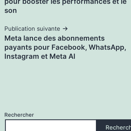
pour booster les performances et le
l’article
son
Publication suivante
Meta lance des abonnements
payants pour Facebook, WhatsApp,
Instagram et Meta AI
Rechercher
Recherc