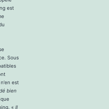
ing est
me
 du
se
nce. Sous
atibles
ont
 n’en est
ndé bien
ique
ing. «
Il