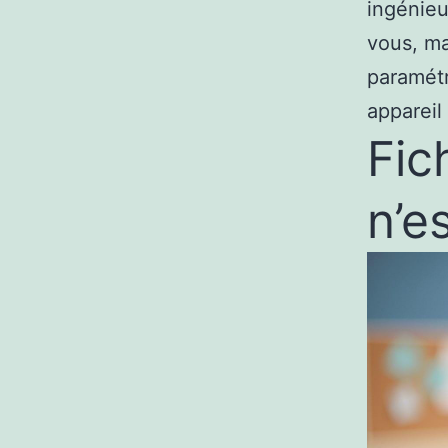
ingénieu
vous, ma
paramétr
appareil
Fic
n’e