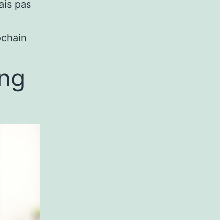
ais pas
ochain
ing