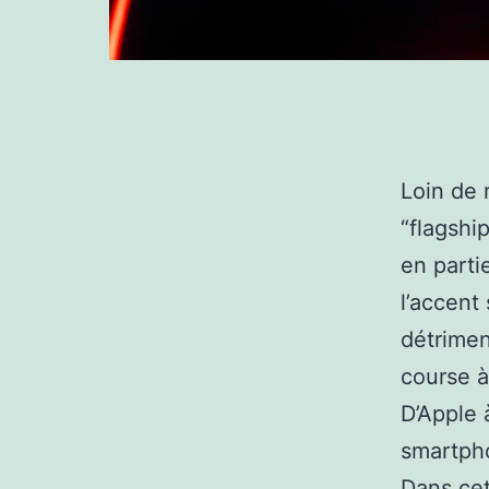
Loin de
“flagshi
en parti
l’accent
détrimen
course à
D’Apple 
smartpho
Dans cet