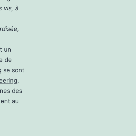
s vis, à
rdisée,
t un
e de
g se sont
eering
,
unes des
ment au