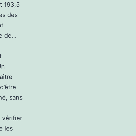
t 193,5
es des
nt
me de…
t
Un
aître
d’être
rné, sans
 vérifier
e les