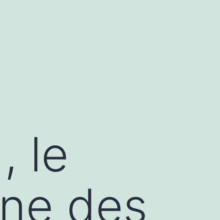
, le
one des