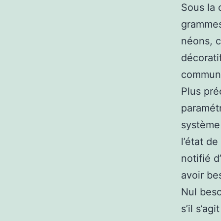
Sous la 
grammes,
néons, c
décorati
communi
Plus pré
paramétr
système 
l’état d
notifié 
avoir be
Nul beso
s’il s’a