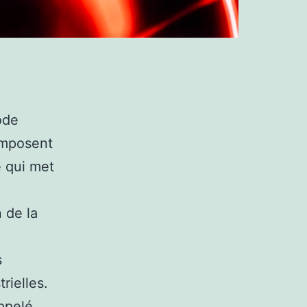
ode
composent
e qui met
 de la
s
rielles.
ppelé