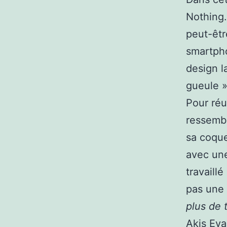
Nothing.
peut-êtr
smartpho
design l
gueule »
Pour réu
ressembl
sa coque
avec une
travaill
pas une 
plus de 
Akis Eva