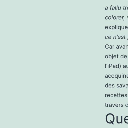
a fallu t
colorer,
explique
ce n’est 
Car avan
objet de
l’iPad) 
acoquin
des sava
recettes
travers 
Que