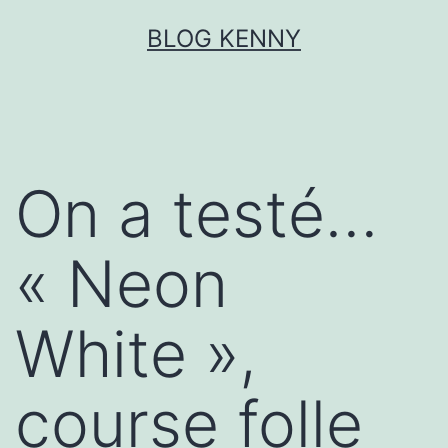
Aller
BLOG KENNY
au
contenu
On a testé…
« Neon
White »,
course folle