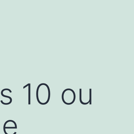
s 10 ou
le