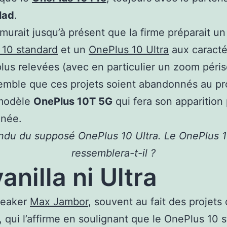
lad
.
rmurait jusqu’à présent que la firme préparait un
 10 standard
et un
OnePlus 10 Ultra
aux caracté
lus relevées (avec en particulier un zoom péri
semble que ces projets soient abandonnés au pro
modèle
OnePlus 10T 5G
qui fera son apparition 
nnée.
ndu du supposé OnePlus 10 Ultra. Le OnePlus 1
ressemblera-t-il ?
vanilla ni Ultra
 leaker
Max Jambor
, souvent au fait des projets
 qui l’affirme en soulignant que le OnePlus 10 