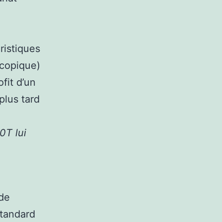
ristiques
scopique)
fit d’un
plus tard
0T lui
 de
standard