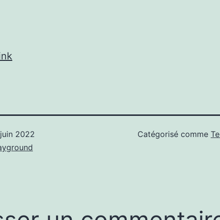
ink
 juin 2022
Catégorisé comme
Te
ayground
sser un commentair