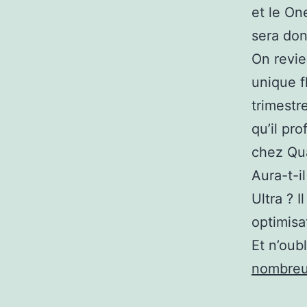
et le On
sera don
On revie
unique f
trimestre
qu’il pr
chez Qu
Aura-t-i
Ultra ? I
optimisa
Et n’oub
nombreus