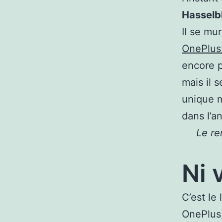
Hasselb
Il se mu
OnePlus
encore p
mais il 
unique 
dans l’a
Le re
Ni 
C’est le
OnePlus,