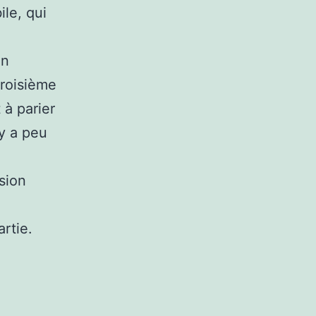
le, qui
un
troisième
t à parier
y a peu
sion
rtie.