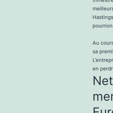
meilleur
Hastings
pourrion
Au cours
sa premi
L’entrep
en perdr
Net
mem
Eur