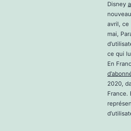
Disney
a
nouveaux
avril, c
mai, Pa
d’utilis
ce qui l
En Fran
d’abonn
2020, da
France. 
représen
d’utilisa