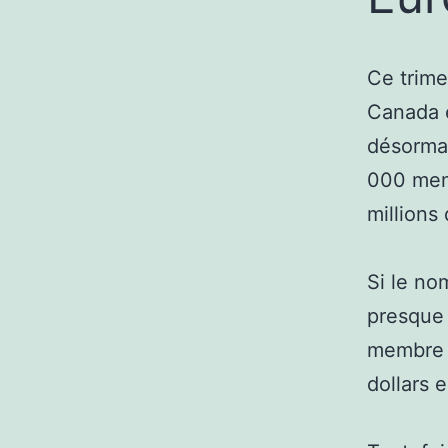
Ce trime
Canada e
désormai
000 mem
millions
Si le n
presque 
membre e
dollars 