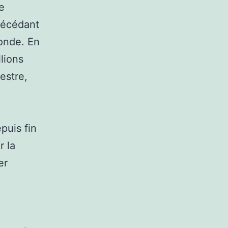
de
récédant
monde. En
llions
estre,
puis fin
r la
er