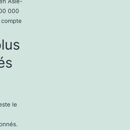
 en Asie-
800 000
n compte
lus
és
este le
bonnés.