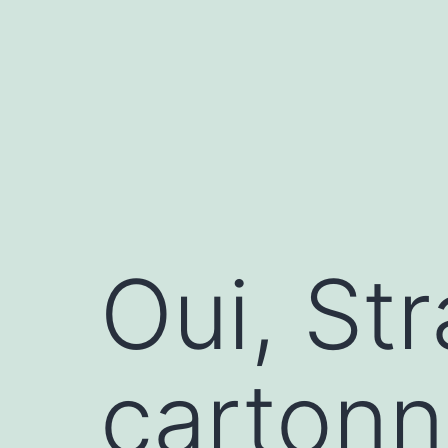
Aller
au
contenu
Oui, St
cartonn