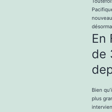
Toutefoi
Pacifiqu
nouveaux
désormai
En 
de 
dep
Bien qu’
plus gra
intervie