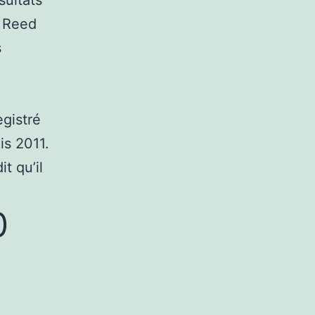
, Reed
s
egistré
is 2011.
t qu’il
0