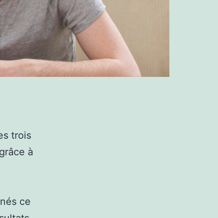
s trois
 grâce à
nnés ce
sultats