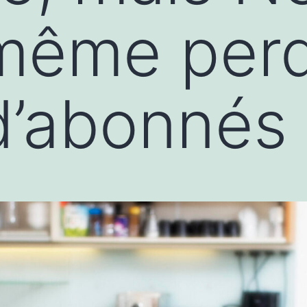
même per
 d’abonnés