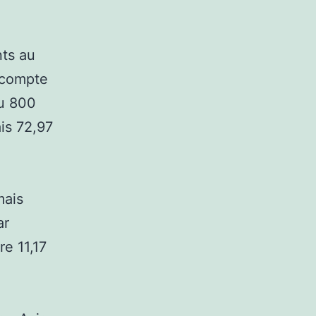
nts au
 compte
du 800
is 72,97
mais
ar
e 11,17